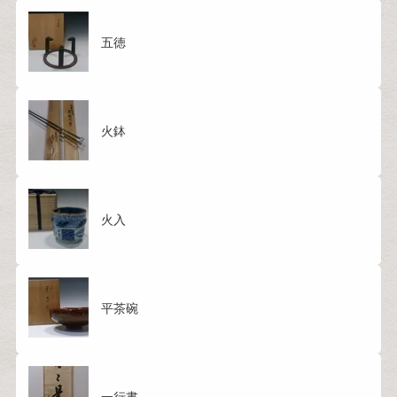
五徳
火鉢
火入
平茶碗