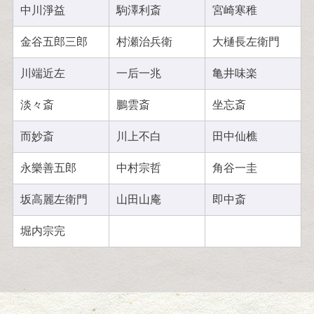
中川淨益
駒澤利斎
宮崎寒稚
金谷五郎三郎
村瀬治兵衛
大樋長左衛門
川端近左
一后一兆
亀井味楽
淡々斎
鵬雲斎
坐忘斎
而妙斎
川上不白
田中仙樵
永樂善五郎
中村宗哲
角谷一圭
坂高麗左衛門
山田山庵
即中斎
堀内宗完