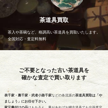
茶道具買取
茶入や茶碗など、格調高い茶道具を買取いたします。
全国対応・査定料無料
ご不要となった古い茶道具を
確かな査定で買い取ります
表千家・裏千家・武者小路千家
などの各流派の
茶道具買取は「や
ましょう」にお任せ下さい。
家元書付けの品
はもちろん、量があればお稽古道具でも出張査定