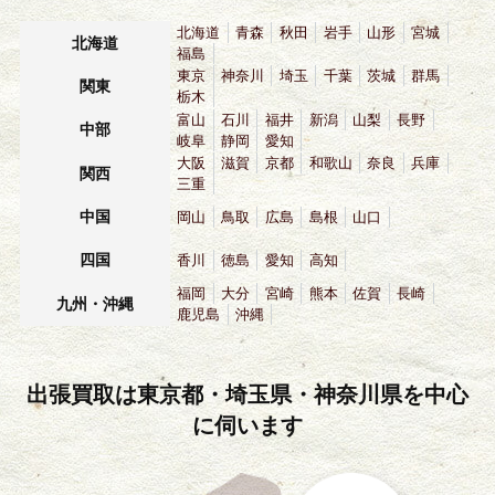
北海道
青森
秋田
岩手
山形
宮城
北海道
福島
東京
神奈川
埼玉
千葉
茨城
群馬
関東
栃木
富山
石川
福井
新潟
山梨
長野
中部
岐阜
静岡
愛知
大阪
滋賀
京都
和歌山
奈良
兵庫
関西
三重
中国
岡山
鳥取
広島
島根
山口
四国
香川
徳島
愛知
高知
福岡
大分
宮崎
熊本
佐賀
長崎
九州・沖縄
鹿児島
沖縄
出張買取は東京都・埼玉県・神奈川県を中心
に伺います