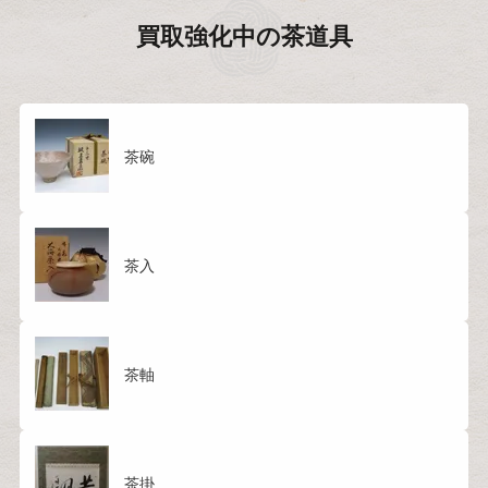
買取強化中の
茶道具
茶碗
茶入
茶軸
茶掛