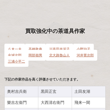
買取強化中の
茶道具作家
八木一夫
高橋敬典
川喜田半泥子
小野珀子
金城次郎
岡部嶺男
北大路魯山人
河井寛次郎
三浦小平二
下記の作家作品を高く評価させていただきます。
奥村吉兵衛
黒田正玄
土田友湖
樂吉左衞門
大西清右衛門
飛来一閑