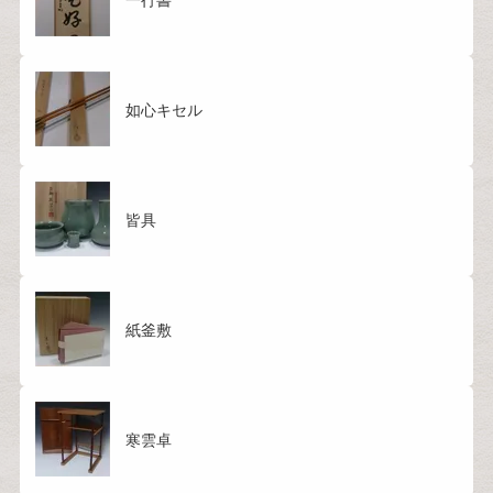
一行書
如心キセル
皆具
紙釜敷
寒雲卓