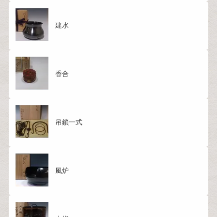
建水
香合
吊鎖一式
風炉