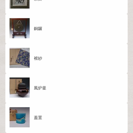
銅鑼
袱紗
風炉釜
蓋置