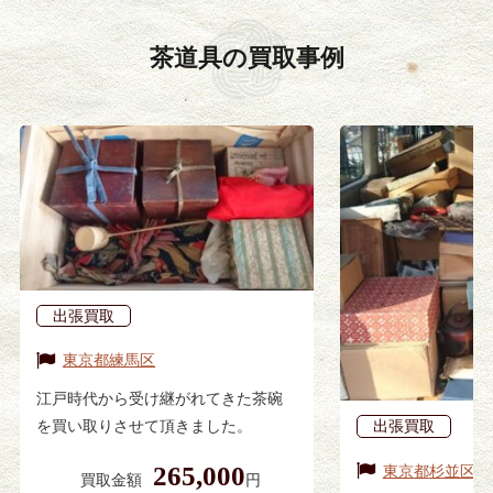
茶道具の
買取事例
出張買取
東京都
練馬区
江戸時代から受け継がれてきた茶碗
を買い取りさせて頂きました。
出張買取
265,000
東京都
杉並区
買取金額
円