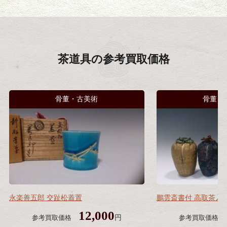
茶道具の
参考買取価格
骨董・古美術
骨董・
永楽善五郎 交趾松蓋置
鵬雲斎書付 高取茶入
12,000
円
参考買取価格
参考買取価格