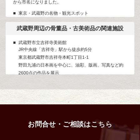
から市名になりました。
東京・武蔵野の名物・観光スポット
市内には、井の頭恩賜公園が人気です。桜の時期は池の真
ん中に橋がかかって、そこからの眺めが最高。池にはボー
武蔵野周辺の
骨董品・古美術品の関連施設
トを乗ることができ週末は家族連れで賑わっています。
武蔵野市立吉祥寺美術館
JR中央線「吉祥寺」駅から徒歩約5分
東京都武蔵野市吉祥寺本町1丁目1-1
野田九浦の日本画を中心に、油彩、版画、写真など約
2600点の作品を展示
武蔵野ふるさと歴史館
JR中央線「吉祥寺」駅からバスで約10分、武蔵野市役
所前下車
東京都武蔵野市緑町1丁目1-1
市内の歴史や文化を展示する歴史館
延命寺の護摩炉
お問合せ・ご相談はこちら
JR中央線「吉祥寺」駅からバスで約15分、八幡町下車
東京都武蔵野市八幡町1丁目1-2
市指定有形文化財の護摩炉