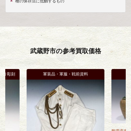
種の保存法に抵触するもの
武蔵野市の
参考買取価格
彫り彫刻
軍装品・軍服・戦前資料
鵬雲斎書付