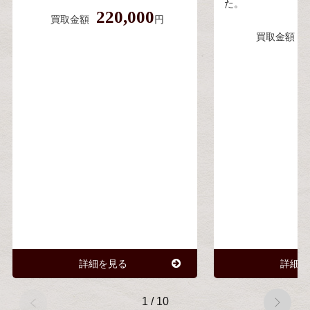
た。
220,000
買取金額
円
6
買取金額
詳細を見る
詳細を
1
/
10