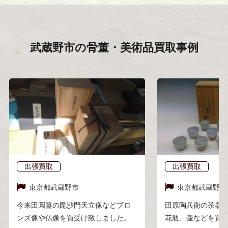
武蔵野市の
骨董・美術品買取事例
出張買取
出張買取
東京都
武蔵野市
東京都
武蔵野市
今来田圓篁の毘沙門天立像などブロ
田原陶兵衛の茶器
ンズ像や仏像を買受け致しました。
花瓶、壷などを買