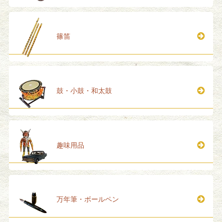
篠笛
鼓・小鼓・和太鼓
趣味用品
万年筆・ボールペン