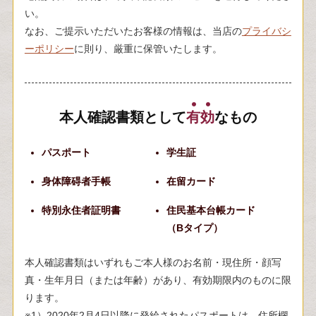
い。
なお、ご提示いただいたお客様の情報は、当店の
プライバシ
ーポリシー
に則り、厳重に保管いたします。
本人確認書類として
有
効
なもの
パスポート
学生証
身体障碍者手帳
在留カード
特別永住者証明書
住民基本台帳カード
（Bタイプ）
本人確認書類はいずれもご本人様のお名前・現住所・顔写
真・生年月日（または年齢）があり、有効期限内のものに限
ります。
※1）2020年2月4日以降に発給されたパスポートは、住所欄