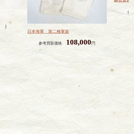
参
0
円
日本海軍 第二種軍装
108,000
円
参考買取価格