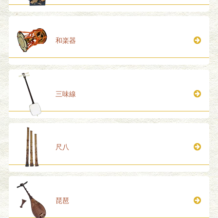
和楽器
三味線
尺八
琵琶