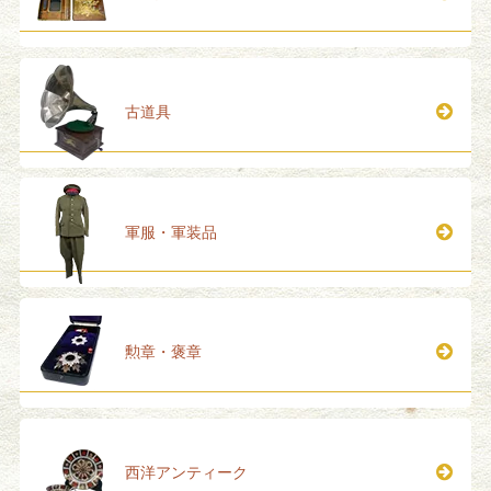
古道具
軍服・軍装品
勲章・褒章
西洋アンティーク