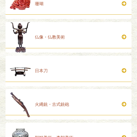
珊瑚
仏像・仏教美術
日本刀
火縄銃・古式銃砲