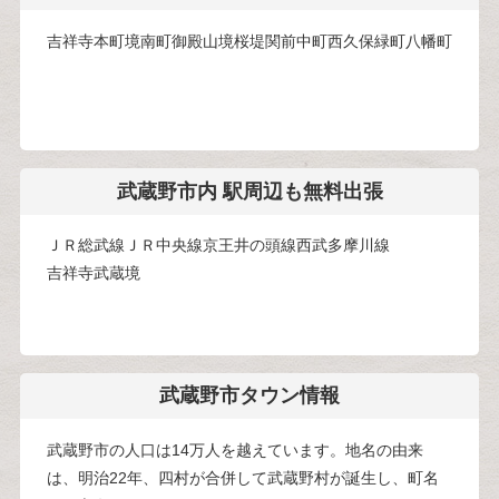
吉祥寺本町
境南町
御殿山
境
桜堤
関前
中町
西久保
緑町
八幡町
武蔵野市内 駅周辺も無料出張
ＪＲ総武線
ＪＲ中央線
京王井の頭線
西武多摩川線
吉祥寺
武蔵境
武蔵野市タウン情報
武蔵野市の人口は14万人を越えています。地名の由来
は、明治22年、四村が合併して武蔵野村が誕生し、町名