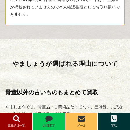
が掲載されていませんので本人確認書類としてお取り扱いで
きません。
やましょうが選ばれる
理由について
骨董以外の古いものもまとめて買取
やましょうでは、骨董品・古美術品だけでなく、三味線、尺八な
どの和楽器や各種工芸品、趣味用品やおもちゃなどのホビー、デ
ザイナーズ家具、古い家具など幅広いジャンルの買取に対応して
買取品目一覧
LINE査定
メール
電話
おりますので、まとめて買い取ることができます。