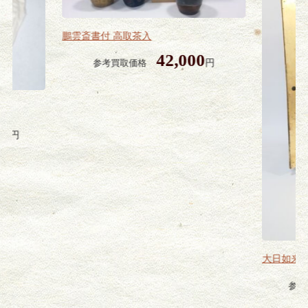
鵬雲斎書付 高取茶入
42,000
円
参考買取価格
00
円
大日如来
参考