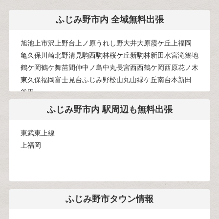
ふじみ野市内 全域無料出張
旭
池上
市沢
上野台
上ノ原
うれし野
大井
大原
霞ケ丘
上福岡
亀久保
川崎
北野
清見
駒西
駒林
桜ケ丘
新駒林
新田
水宮
滝
築地
鶴ケ岡
鶴ケ舞
苗間
仲
中ノ島
中丸
長宮
西
西鶴ケ岡
西原
花ノ木
東久保
福岡
富士見台
ふじみ野
松山
丸山
緑ケ丘
南台
本新田
谷田
ふじみ野市内 駅周辺も無料出張
東武東上線
上福岡
ふじみ野市タウン情報