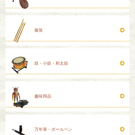
篠笛
鼓・小鼓・和太鼓
趣味用品
万年筆・ボールペン