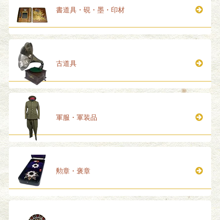
書道具・硯・墨・印材
古道具
軍服・軍装品
勲章・褒章