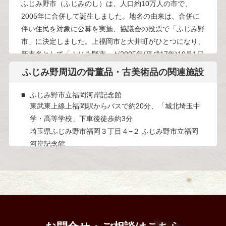
ふじみ野市（ふじみのし）は、人口約10万人の市で、
2005年に合併して誕生しました。地名の由来は、合併に
伴い住民を対象に公募を実施、協議会の投票で「ふじみ野
市」に決定しました。上福岡市と大井町がひとつになり、
新市名として「ふじみ野市」が2005年(平成17年)10月1日
(土)に制定されました。
ふじみ野周辺の
骨董品・古美術品の関連施設
埼玉・ふじみ野の名物・観光スポット
ふじみ野市立福岡河岸記念館
ふじみ野市立大井郷土資料館は、ふじみ野市域のうち旧大
東武東上線上福岡駅からバスで約20分、「城北埼玉中
井町域の民俗、歴史、考古分野の展示を行う博物館類似施
学・高等学校」下車後徒歩約3分
設で、図書館と併設された複合施設です。常設展示室のテ
埼玉県ふじみ野市福岡３丁目４−２ ふじみ野市立福岡
ーマは「みち」で、旧石器時代からの他地域との交流や川
河岸記念館
越街道を利用した物流や人の動きで繁栄した大井宿を中心
市指定有形文化財。回漕問屋「福田屋」を利用した記
的にピックアップしています。
念館で、埼玉県の景観重要建造物に指定されていま
す。
ふじみ野ステラ・ウェスト
JR武蔵野線東武東上線鶴瀬駅からバスで約15分、「大
井中央」下車後徒歩約5分