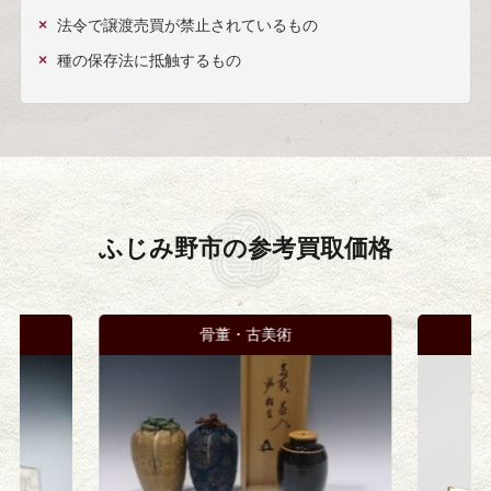
法令で譲渡売買が禁止されているもの
種の保存法に抵触するもの
ふじみ野市の
参考買取価格
料
骨董・古美術