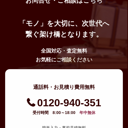
お問合せ・ご相談はこちら
埼玉県ふじみ野市大井中央２丁目１−８
文化施設と図書館が一体となった複合施設。ホールや
スタジオなどが備わっています。
「モノ」を大切に、次世代へ
ふじみ野市立産業文化センター
東武東上線ふじみ野駅から徒歩約7分
繋ぐ架け橋となります。
埼玉県ふじみ野市うれし野2-10-48
多目的ホールやギャラリーがあり、展示会や講座に利
用できます。
全国対応・査定無料
お気軽にご相談ください
通話料・お見積り費用無料
0120-940-351
受付時間 8:00～18:00
年中無休
簡単入力・事前見積無料