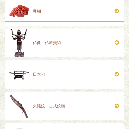
珊瑚
仏像・仏教美術
日本刀
火縄銃・古式銃砲