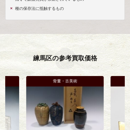
種の保存法に抵触するもの
練馬区の
参考買取価格
料
骨董・古美術