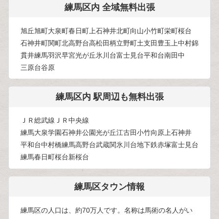
練馬区内 全域無料出張
旭丘
旭町
大泉町
春日町
上石神井
北町
向山
小竹町
栄町
桜台
石神井町
関町北
高野台
高松
田柄
立野町
土支田
豊玉上
中村
錦
貫井
練馬
羽沢
早宮
光が丘
氷川台
富士見台
平和台
南田中
三原台
谷原
練馬区内 駅周辺も無料出張
ＪＲ総武線
ＪＲ中央線
練馬
大泉学園
石神井公園
光が丘
江古田
小竹向原
上石神井
平和台
中村橋
練馬高野台
武蔵関
氷川台
地下鉄赤塚
富士見台
練馬春日町
桜台
新桜台
練馬区タウン情報
練馬区の人口は、約70万人です。名称は馬術の名人がい