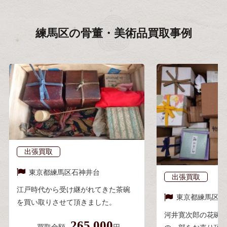
練馬区の
骨董・美術品買取事例
出張買取
東京都
練馬区石神井台
出張買取
江戸時代から受け継がれてきた茶碗
東京都
練馬区東
を買い取りさせて頂きました。
河井寛次郎の花碗
265,000