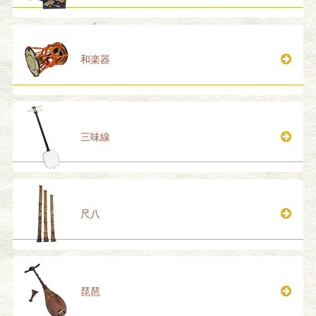
和楽器
三味線
尺八
琵琶