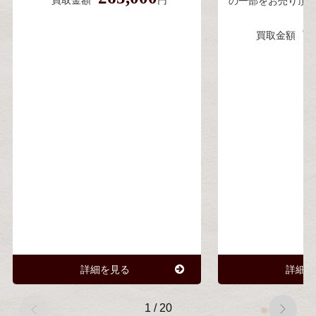
買取金額
円
の一部をお売り頂
9
買取金額
詳細を見る
詳細を
1
/
20