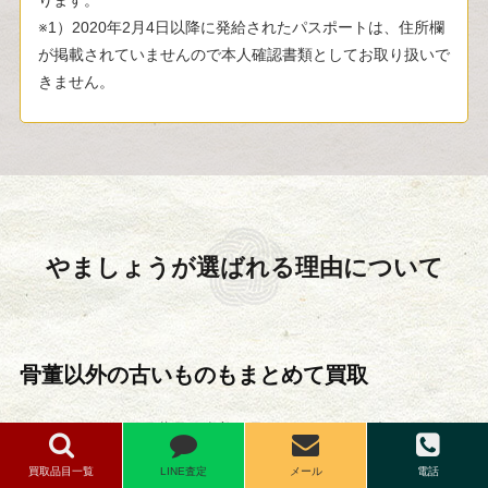
ります。
※1）2020年2月4日以降に発給されたパスポートは、住所欄
が掲載されていませんので本人確認書類としてお取り扱いで
きません。
やましょうが選ばれる
理由について
骨董以外の古いものもまとめて買取
やましょうでは、骨董品・古美術品だけでなく、三味線、尺八な
どの和楽器や各種工芸品、趣味用品やおもちゃなどのホビー、デ
買取品目一覧
LINE査定
メール
電話
ザイナーズ家具、古い家具など幅広いジャンルの買取に対応して