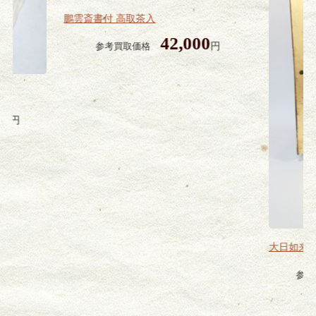
鵬雲斎書付 高取茶入
42,000
円
参考買取価格
00
円
大日如来
参考