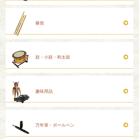
篠笛
鼓・小鼓・和太鼓
趣味用品
万年筆・ボールペン