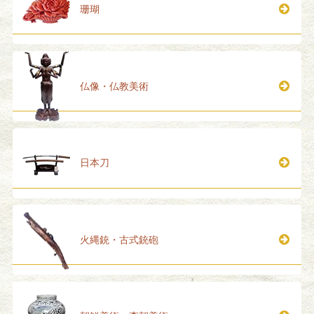
珊瑚
仏像・仏教美術
日本刀
火縄銃・古式銃砲