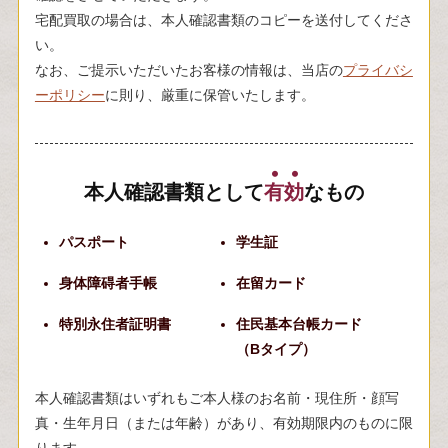
宅配買取の場合は、本人確認書類のコピーを送付してくださ
い。
なお、ご提示いただいたお客様の情報は、当店の
プライバシ
ーポリシー
に則り、厳重に保管いたします。
本人確認書類として
有
効
なもの
パスポート
学生証
身体障碍者手帳
在留カード
特別永住者証明書
住民基本台帳カード
（Bタイプ）
本人確認書類はいずれもご本人様のお名前・現住所・顔写
真・生年月日（または年齢）があり、有効期限内のものに限