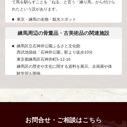
て馬を馴らすことを「ねる」と言う「練り馬」から付けら
れたという説があります。
東京・練馬の名物・観光スポット
区の伝統工芸品には、江戸筆があります。江戸時代からさ
まざまな書風を受け入れてきた江戸筆は、その声に応える
練馬周辺の
骨董品・古美術品の関連施設
作り方を編み出し、筆の形・素材・ 大きさの幅は広が
練馬区立石神井公園ふるさと文化館
り、バラエティに富んだ筆が作られるようになりました。
西武池袋線「石神井公園」駅より徒歩10分
他に東京染小紋、東京手描友禅なども指定されています。
東京都練馬区石神井町5-12-16
練馬区の歴史や文化に関する資料を展示。企画展や体
験学習も開催。
光が丘公園
都営大江戸線「光が丘」駅より徒歩8分
東京都練馬区光が丘4-1-1
広大な敷地を持つ公園。フリーマーケットやイベント
が開催されることも。
武蔵関駅前通り商店街
お問合せ・ご相談はこちら
西武新宿線「武蔵関」駅周辺
東京都練馬区関町北