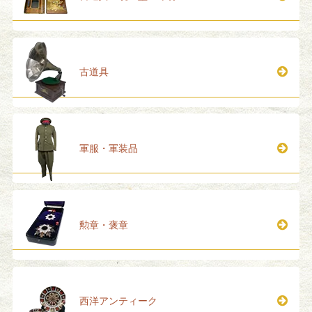
古道具
軍服・軍装品
勲章・褒章
西洋アンティーク