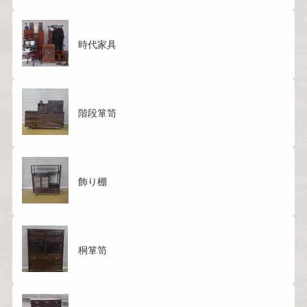
時代家具
階段箪笥
飾り棚
桐箪笥