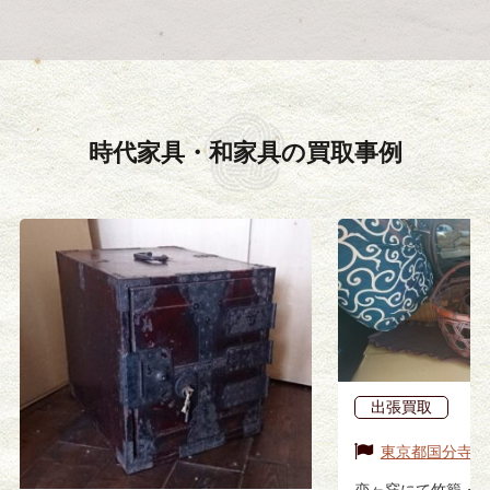
時代家具・和家具の
買取事例
出張買取
東京都
国分寺市
恋ヶ窪にて竹籠・