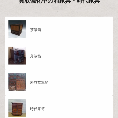
買取強化中の
和家具・時代家具
茶箪笥
舟箪笥
岩谷堂箪笥
時代箪笥