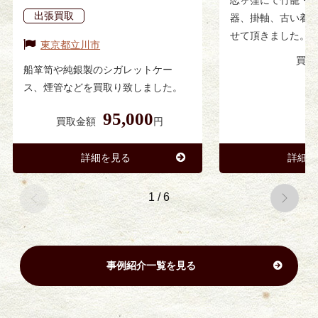
出張買取
器、掛軸、古い着
せて頂きました。
東京都
立川市
買取
船箪笥や純銀製のシガレットケー
ス、煙管などを買取り致しました。
95,000
買取金額
円
詳細を見る
詳細を
1
/
6
事例紹介一覧を見る