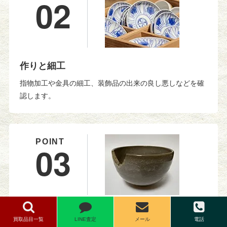
02
作りと細工
指物加工や金具の細工、装飾品の出来の良し悪しなどを確
認します。
03
保存状態
買取品目一覧
LINE査定
メール
電話