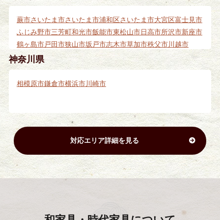
狛江市
清瀬市
国立市
江東区
大田区
青梅市
葛飾区
北区
板橋区
足立区
荒川区
稲城市
江戸川区
昭島市
多摩市
蕨市
さいたま市
さいたま市浦和区
さいたま市大宮区
富士見市
ふじみ野市
三芳町
和光市
飯能市
東松山市
日高市
所沢市
新座市
鶴ヶ島市
戸田市
狭山市
坂戸市
志木市
草加市
秩父市
川越市
川口市
越谷市
朝霞市
入間市
神奈川県
相模原市
鎌倉市
横浜市
川崎市
対応エリア詳細を見る
和家具・時代家具
について