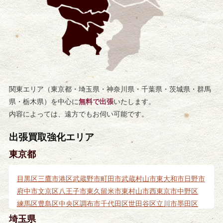
関東エリア（東京都・埼玉県・神奈川県・千葉県・茨城県・群馬
県・栃木県）を中心に
無料で出張
いたします。
内容によっては、遠方でもお伺い可能です。
出張買取強化エリア
東京都
目黒区
三鷹市
港区
武蔵野市
町田市
武蔵村山市
東大和市
日野市
府中市
文京区
八王子市
東久留米市
東村山市
西東京市
中野区
練馬区
豊島区
中央区
調布市
千代田区
世田谷区
立川市
墨田区
台東区
杉並区
品川区
新宿区
渋谷区
国分寺市
小金井市
小平市
埼玉県