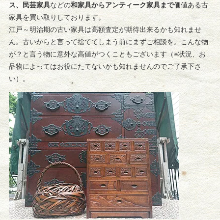
ス、民芸家具
などの
和家具からアンティーク家具まで
価値ある古
家具を買い取りしております。
江戸～明治期の古い家具は高額査定が期待出来るかも知れませ
ん。古いからと言って捨ててしまう前にまずご相談を。こんな物
が？と言う物に意外な高値がつくこともございます（※状況、お
品物によってはお役にたてないかも知れませんのでご了承下さ
い）。