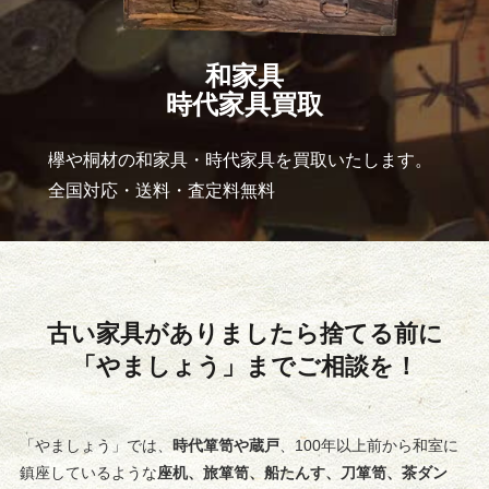
和家具
時代家具買取
欅や桐材の和家具・時代家具を買取いたします。
全国対応・送料・査定料無料
古い家具がありましたら捨てる前に
「やましょう」までご相談を！
「やましょう」では、
時代箪笥や蔵戸
、100年以上前から和室に
鎮座しているような
座机、旅箪笥、船たんす、刀箪笥、茶ダン