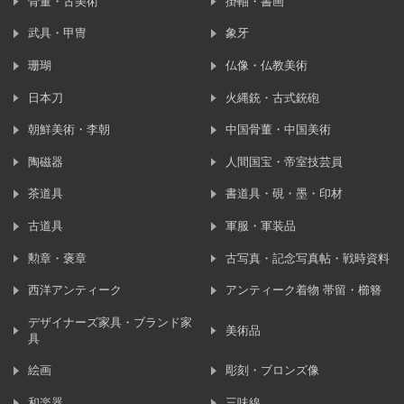
骨董・古美術
掛軸・書画
武具・甲冑
象牙
珊瑚
仏像・仏教美術
日本刀
火縄銃・古式銃砲
朝鮮美術・李朝
中国骨董・中国美術
陶磁器
人間国宝・帝室技芸員
茶道具
書道具・硯・墨・印材
古道具
軍服・軍装品
勲章・褒章
古写真・記念写真帖・戦時資料
西洋アンティーク
アンティーク着物 帯留・櫛簪
デザイナーズ家具・ブランド家
美術品
具
絵画
彫刻・ブロンズ像
和楽器
三味線