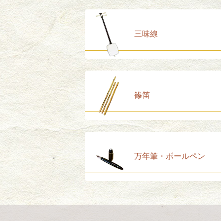
三味線
篠笛
万年筆・ボールペン