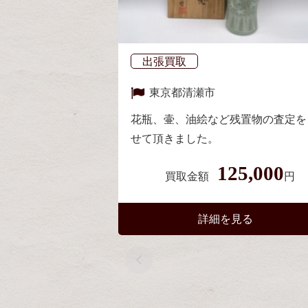
出張買取
東京都
清瀬市
花瓶、壷、油絵など残置物の査定を
せて頂きました。
125,000
買取金額
円
詳細を見る