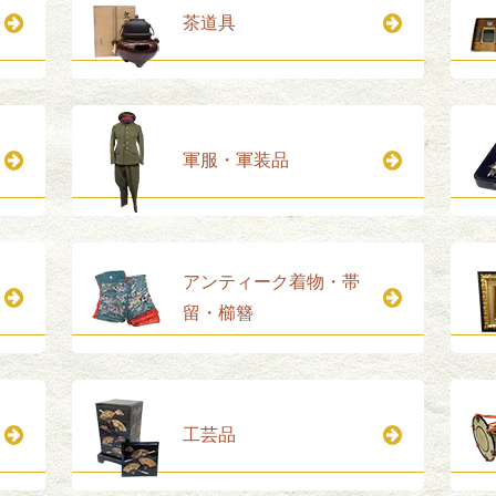
茶道具
軍服・軍装品
アンティーク着物・帯
留・櫛簪
工芸品