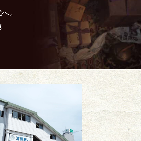
代へ。
施