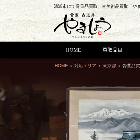
清瀬市にて骨董品買取、古美術品買取「や
HOME
買取品目
HOME
対応エリア
東京都
骨董品買