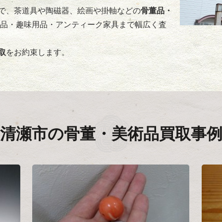
で、茶道具や陶磁器、絵画や掛軸などの
骨董品・
芸品・趣味用品・アンティーク家具まで幅広く査
取
をお約束します。
清瀬市の
骨董・美術品買取事