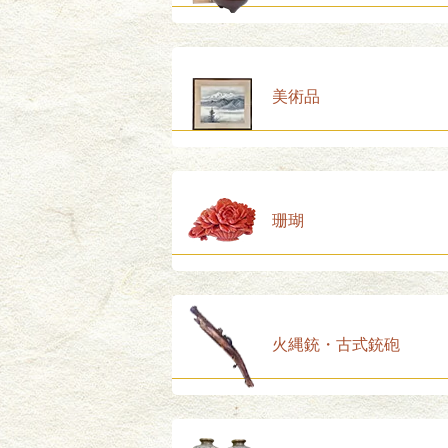
美術品
珊瑚
火縄銃・古式銃砲