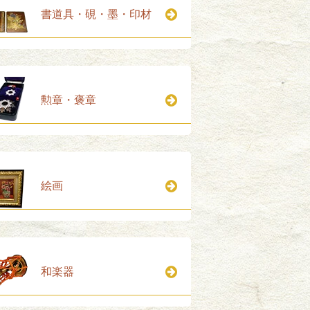
書道具・硯・墨・印材
勲章・褒章
絵画
和楽器