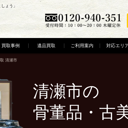
ましょう」
買取事例
遺品買取
ご利用案内
対応エリ
取 清瀬市
清瀬市の
骨董品・古