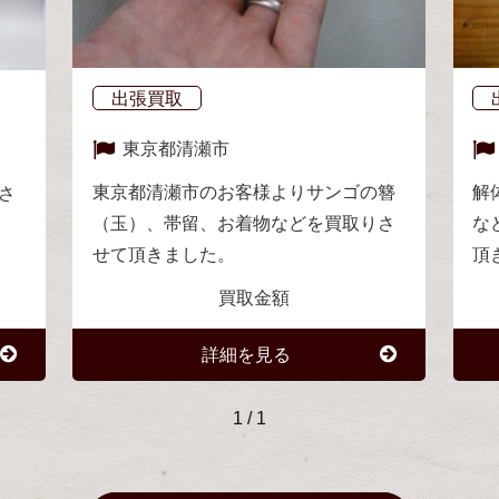
出張買取
東京都
清瀬市
東京都清瀬市のお客様よりサンゴの簪
解
さ
（玉）、帯留、お着物などを買取りさ
な
せて頂きました。
頂
買取金額
詳細を見る
1
/
1