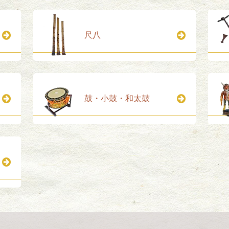
尺八
鼓・小鼓・和太鼓