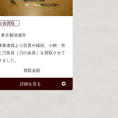
出張買取
東京都
清瀬市
体業者様より目貫や縁頭、小柄・笄
ど刀装具（刀の金具）を買取させて
きました。
買取金額
詳細を見る