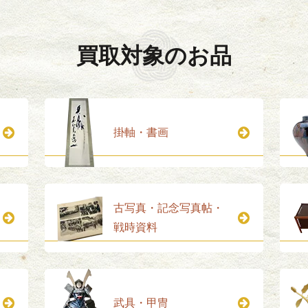
買取対象のお品
掛軸・書画
古写真・記念写真帖・
戦時資料
武具・甲冑