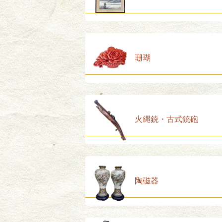
珊瑚
火縄銃・古式銃砲
陶磁器