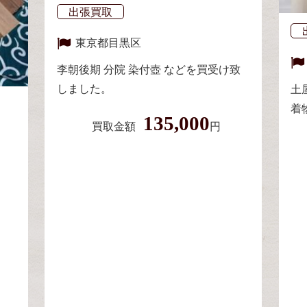
出張買取
東京都
目黒区
李朝後期 分院 染付壺 などを買受け致
しました。
土
着
135,000
買取金額
円