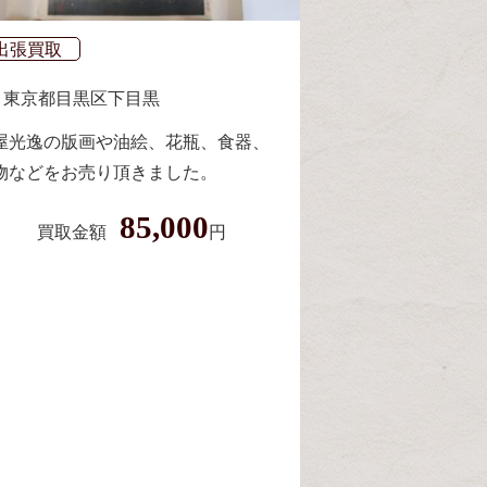
出張買取
出張買取
東京都
目黒区下目黒
屋光逸の版画や油絵、花瓶、食器、
東京都
目黒区
物などをお売り頂きました。
目黒区八雲にて買
（上代誠・樋口洋
85,000
買取金額
円
買