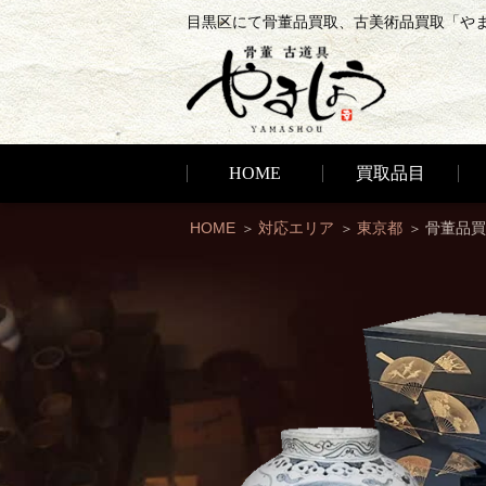
目黒区にて骨董品買取、古美術品買取「や
HOME
買取品目
HOME
対応エリア
東京都
骨董品買