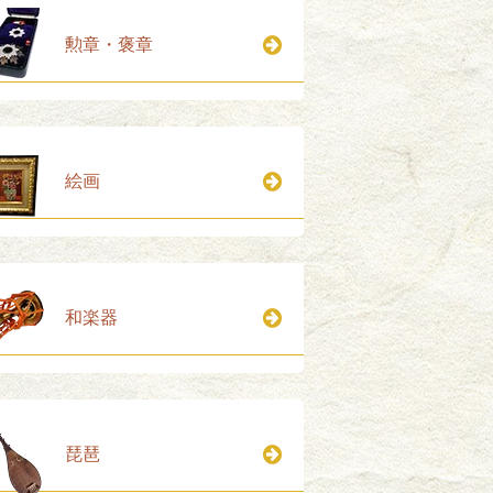
勲章・褒章
絵画
和楽器
琵琶