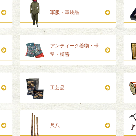
軍服・軍装品
アンティーク着物・帯
留・櫛簪
工芸品
尺八