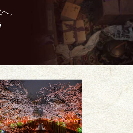
代へ。
施