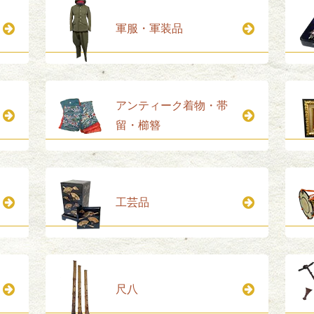
軍服・軍装品
アンティーク着物・帯
留・櫛簪
工芸品
尺八