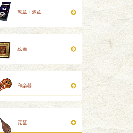
勲章・褒章
絵画
和楽器
琵琶