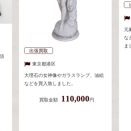
元
な
ま
出張買取
頂
東京都
港区
大理石の女神像やガラスランプ、油絵
などを買入致しました。
110,000
買取金額
円