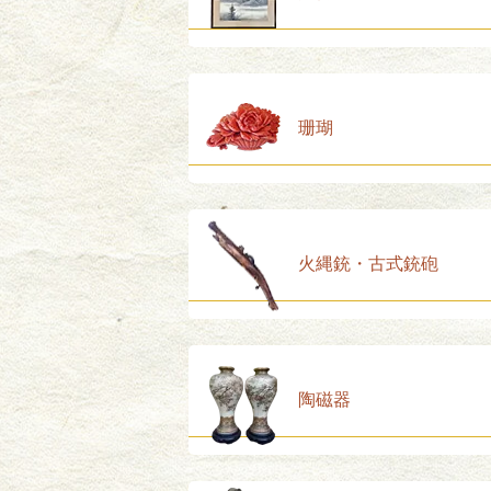
珊瑚
火縄銃・古式銃砲
陶磁器