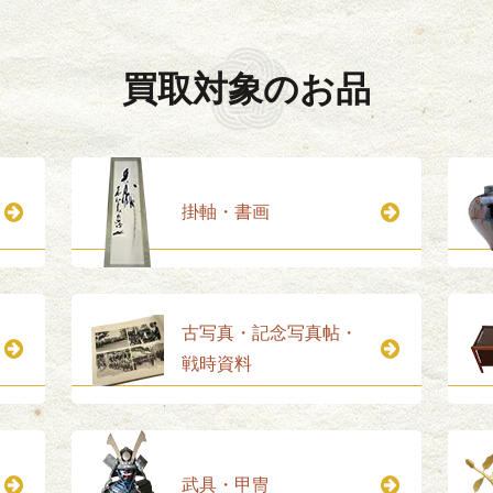
買取対象のお品
掛軸・書画
古写真・記念写真帖・
戦時資料
武具・甲冑