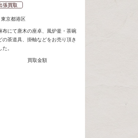
出張買取
東京都
港区
麻布にて唐木の座卓、風炉釜・茶碗
どの茶道具、掛軸などをお売り頂き
した。
出張買取
買取金額
東京都
港区
白金台にて紫檀の
物、お琴などを買
た。
買