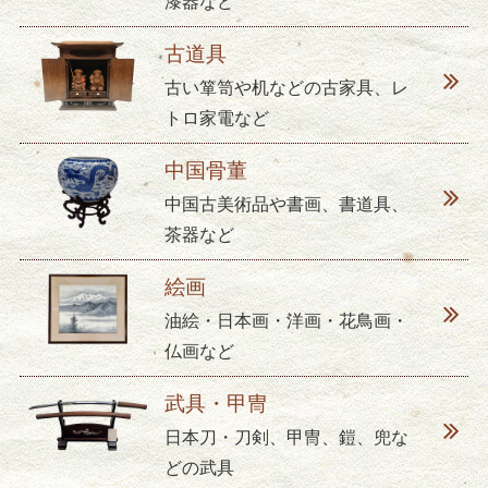
漆器など
古道具
古い箪笥や机などの古家具、レ
トロ家電など
中国骨董
中国古美術品や書画、書道具、
茶器など
絵画
油絵・日本画・洋画・花鳥画・
仏画など
武具・甲冑
日本刀・刀剣、甲冑、鎧、兜な
どの武具