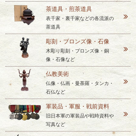
茶道具・煎茶道具
表千家・裏千家などの各流派の
茶道具
彫刻・ブロンズ像・石像
木彫り彫刻・ブロンズ像・銅
像・石像など
仏教美術
仏像・仏画・曼荼羅・タンカ・
石仏など
軍装品・軍服・戦前資料
旧日本軍の軍装品や戦時資料や
写真など