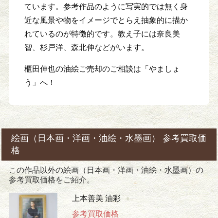
ています。参考作品のように写実的では無く身
近な風景や物をイメージでとらえ抽象的に描か
れているのが特徴的です。教え子には奈良美
智、杉戸洋、森北伸などがいます。
櫃田伸也の油絵ご売却のご相談は「やましょ
う」へ！
絵画（日本画・洋画・油絵・水墨画） 参考買取価
格
この作品以外の絵画（日本画・洋画・油絵・水墨画）の
参考買取価格をご紹介。
上本善美 油彩
参考買取価格