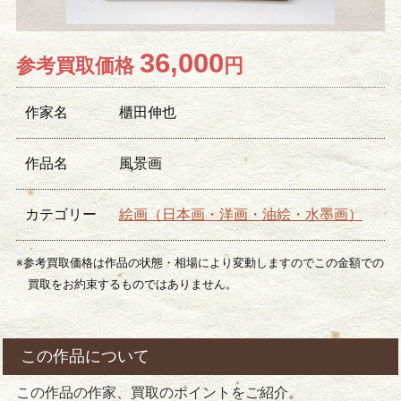
36,000
参考買取価格
円
作家名
櫃田伸也
作品名
風景画
カテゴリー
絵画（日本画・洋画・油絵・水墨画）
※参考買取価格は作品の状態・相場により変動しますのでこの金額での
買取をお約束するものではありません。
この作品について
この作品の作家、買取のポイントをご紹介。