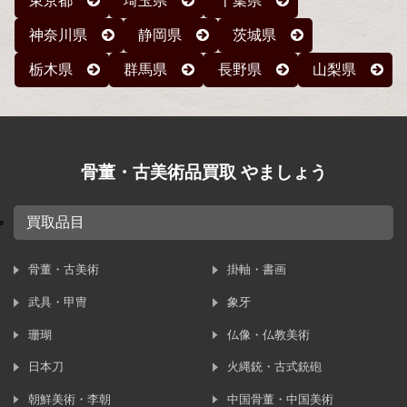
東京都
埼玉県
千葉県
神奈川県
静岡県
茨城県
栃木県
群馬県
長野県
山梨県
骨董・古美術品買取 やましょう
買取品目
骨董・古美術
掛軸・書画
武具・甲冑
象牙
珊瑚
仏像・仏教美術
日本刀
火縄銃・古式銃砲
朝鮮美術・李朝
中国骨董・中国美術