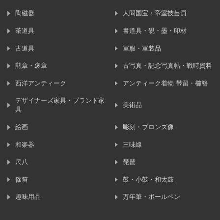
陶磁器
人間国宝・帝室技芸員
茶道具
書道具・硯・墨・印材
古道具
軍服・軍装品
勲章・褒章
古写真・記念写真帖・戦時資料
西洋アンティーク
アンティーク着物 帯留・櫛簪
デザイナーズ家具・ブランド家
美術品
具
絵画
彫刻・ブロンズ像
和楽器
三味線
尺八
琵琶
篠笛
鼓・小鼓・和太鼓
趣味用品
万年筆・ボールペン