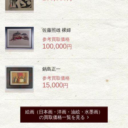
佐藤照雄 裸婦
参考買取価格
100,000
円
鍋島正一
参考買取価格
15,000
円
絵画（日本画・洋画・油絵・水墨画）
の買取価格一覧を見る