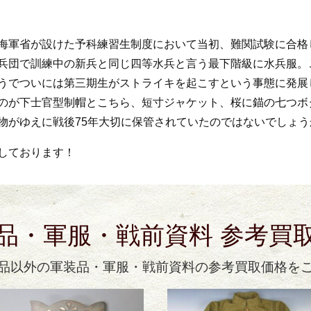
海軍省が設けた予科練習生制度において当初、難関試験に合格
兵団で訓練中の新兵と同じ四等水兵と言う最下階級に水兵服。
うでついには第三期生がストライキを起こすという事態に発展
のが下士官型制帽とこちら、短寸ジャケット、桜に錨の七つボ
物がゆえに戦後75年大切に保管されていたのではないでしょう
しております！
品・軍服・戦前資料 参考買
品以外の軍装品・軍服・戦前資料の参考買取価格を