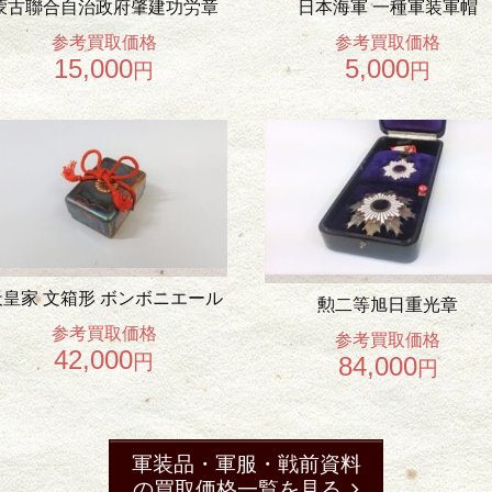
蒙古聯合自治政府肇建功労章
日本海軍 一種軍装軍帽
参考買取価格
参考買取価格
15,000
5,000
円
円
天皇家 文箱形 ボンボニエール
勲二等旭日重光章
参考買取価格
参考買取価格
42,000
円
84,000
円
軍装品・軍服・戦前資料
の買取価格一覧を見る