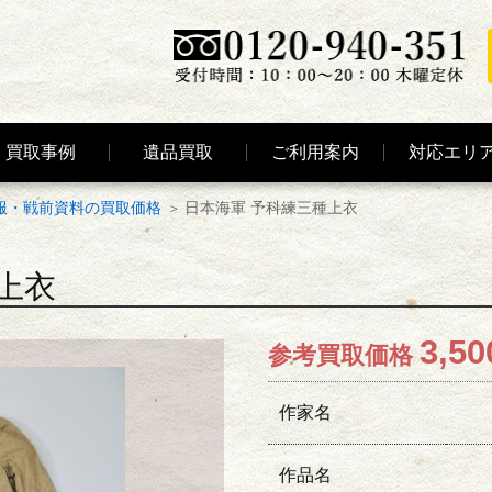
買取事例
遺品買取
ご利用案内
対応エリ
服・戦前資料の買取価格
日本海軍 予科練三種上衣
上衣
3,50
参考買取価格
作家名
作品名