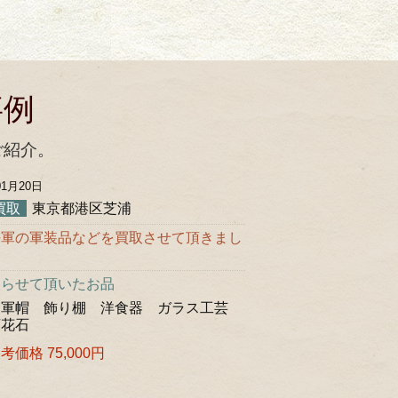
事例
ご紹介。
01月20日
買取
東京都港区芝浦
海軍の軍装品などを買取させて頂きまし
取らせて頂いたお品
 軍帽 飾り棚 洋食器 ガラス工芸
菊花石
価格 75,000円