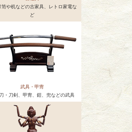
箪笥や机などの古家具、レトロ家電な
ど
武具・甲冑
刀・刀剣、甲冑、鎧、兜などの武具