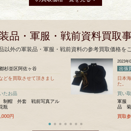
装品・軍服・戦前資料買取
品以外の軍装品・軍服・戦前資料の参考買取価格を
2023年
都杉並区阿佐ヶ谷
出張
などを買取させて頂きまし
日本
た。
いたお品
買い
 制帽 外套 戦前写真アル
軍服
花瓶
品 
,000円
買取参考