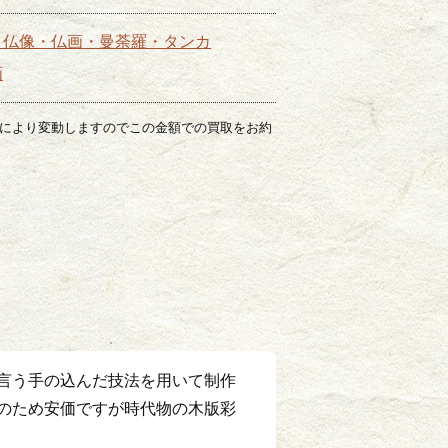
・仏像・仏画・曼荼羅・タンカ
画
場により変動しますのでこの金額での買取をお約
言う手の込んだ技法を用いて制作
のため安価ですが時代物の木版彩