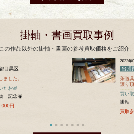
掛軸・書画買取事例
この作品以外の掛軸・書画の参考買取価格をご紹介
2022年
都目黒区
出張
しました。
茶道
譲り
いたお品
買い
物 記念品
掛軸
,000円
買取参考