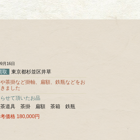
。
09月16日
買取
東京都杉並区井草
具や茶掛など掛軸、扁額、鉄瓶などをお
頂きました
取らせて頂いたお品
 茶道具 茶掛 扁額 茶箱 鉄瓶
価格 180,000円