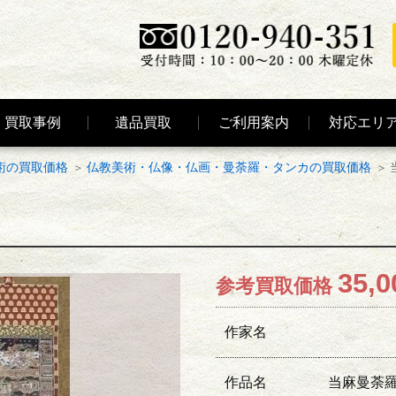
買取事例
遺品買取
ご利用案内
対応エリ
術の買取価格
仏教美術・仏像・仏画・曼荼羅・タンカの買取価格
35,0
参考買取価格
作家名
作品名
当麻曼荼