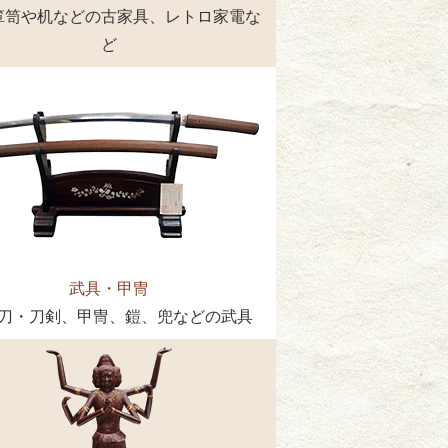
箪笥や机などの古家具、レトロ家電な
ど
武具・甲冑
刀・刀剣、甲冑、鎧、兜などの武具