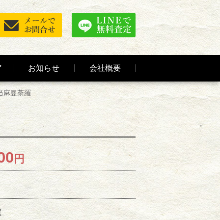
ア
お知らせ
会社概要
当麻曼荼羅
00
円
羅