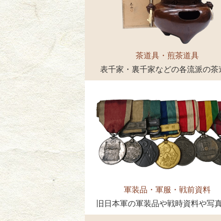
茶道具・煎茶道具
表千家・裏千家などの各流派の茶
軍装品・軍服・戦前資料
旧日本軍の軍装品や戦時資料や写