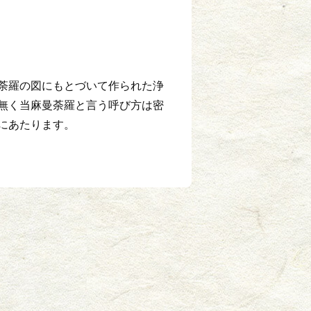
荼羅の図にもとづいて作られた浄
無く当麻曼荼羅と言う呼び方は密
にあたります。
。