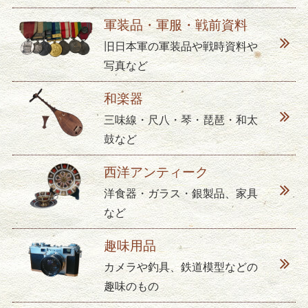
軍装品・軍服・戦前資料
旧日本軍の軍装品や戦時資料や
写真など
和楽器
三味線・尺八・琴・琵琶・和太
鼓など
西洋アンティーク
洋食器・ガラス・銀製品、家具
など
趣味用品
カメラや釣具、鉄道模型などの
趣味のもの