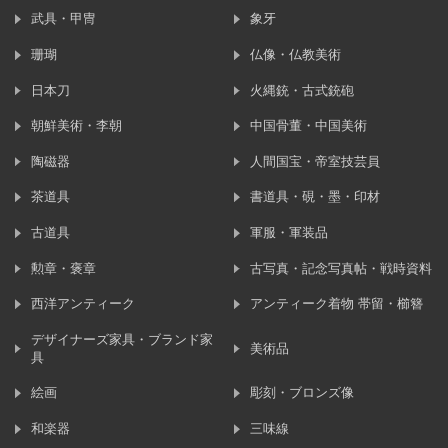
武具・甲冑
象牙
珊瑚
仏像・仏教美術
日本刀
火縄銃・古式銃砲
朝鮮美術・李朝
中国骨董・中国美術
陶磁器
人間国宝・帝室技芸員
茶道具
書道具・硯・墨・印材
古道具
軍服・軍装品
勲章・褒章
古写真・記念写真帖・戦時資料
西洋アンティーク
アンティーク着物 帯留・櫛簪
デザイナーズ家具・ブランド家
美術品
具
絵画
彫刻・ブロンズ像
和楽器
三味線