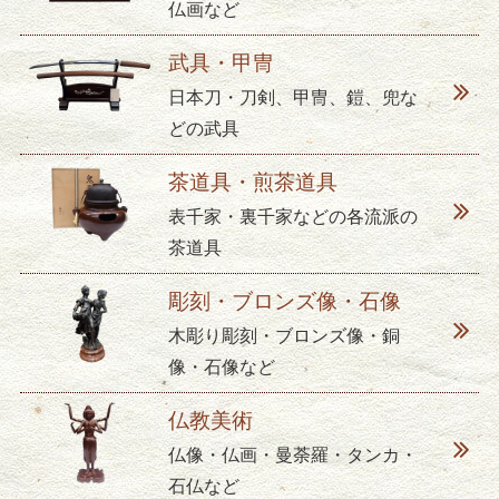
仏画など
武具・甲冑
日本刀・刀剣、甲冑、鎧、兜な
どの武具
茶道具・煎茶道具
表千家・裏千家などの各流派の
茶道具
彫刻・ブロンズ像・石像
木彫り彫刻・ブロンズ像・銅
像・石像など
仏教美術
仏像・仏画・曼荼羅・タンカ・
石仏など