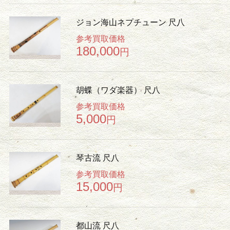
ジョン海山ネプチューン 尺八
参考買取価格
180,000
円
胡蝶（ワダ楽器） 尺八
参考買取価格
5,000
円
琴古流 尺八
参考買取価格
15,000
円
都山流 尺八