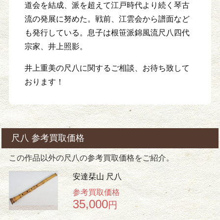
道会を結成、派を超えて江戸時代より続く琴古
流の発展に努めた。戦前、江雲会から譜面など
も発行している。息子は根笹派錦風流尺八四代
宗家、井上照影。
井上重美の尺八に関するご相談、お待ち致して
おります！
尺八 参考買取価格
この作品以外の尺八の参考買取価格をご紹介。
安達栞山 尺八
参考買取価格
35,000
円