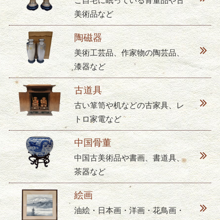
ご自宅に眠っている骨董品や古
美術品など
陶磁器
美術工芸品、作家物の陶芸品、
漆器など
古道具
古い箪笥や机などの古家具、レ
トロ家電など
中国骨董
中国古美術品や書画、書道具、
茶器など
絵画
油絵・日本画・洋画・花鳥画・