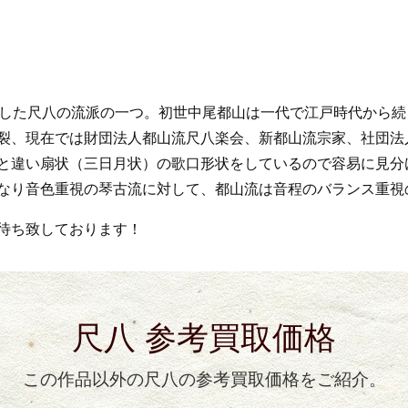
始した尺八の流派の一つ。初世中尾都山は一代で江戸時代から
裂、現在では財団法人都山流尺八楽会、新都山流宗家、社団法
と違い扇状（三日月状）の歌口形状をしているので容易に見分
なり音色重視の琴古流に対して、都山流は音程のバランス重視
待ち致しております！
尺八 参考買取価格
この作品以外の尺八の参考買取価格をご紹介。