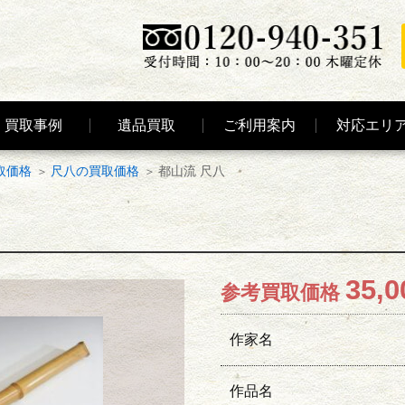
買取事例
遺品買取
ご利用案内
対応エリ
取価格
尺八の買取価格
都山流 尺八
35,0
参考買取価格
作家名
作品名