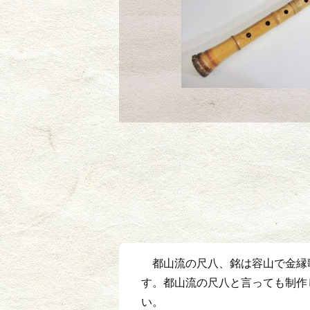
都山流の尺八、銘は容山で金縁
す。都山流の尺八と言っても制作
い。