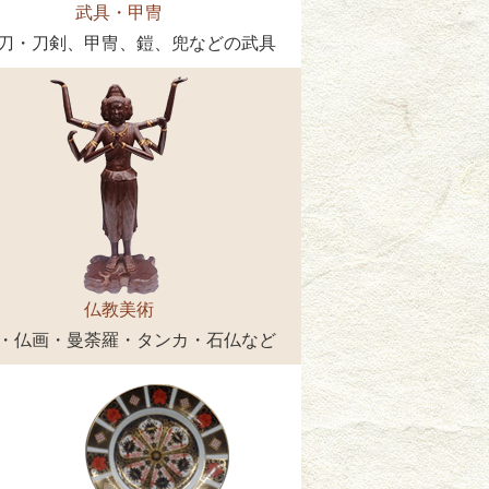
武具・甲冑
刀・刀剣、甲冑、鎧、兜などの武具
仏教美術
・仏画・曼荼羅・タンカ・石仏など