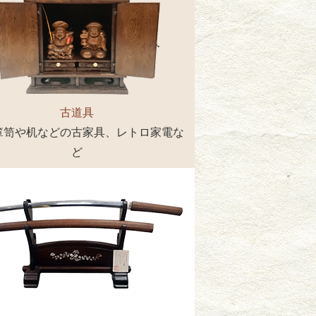
古道具
箪笥や机などの古家具、レトロ家電な
ど