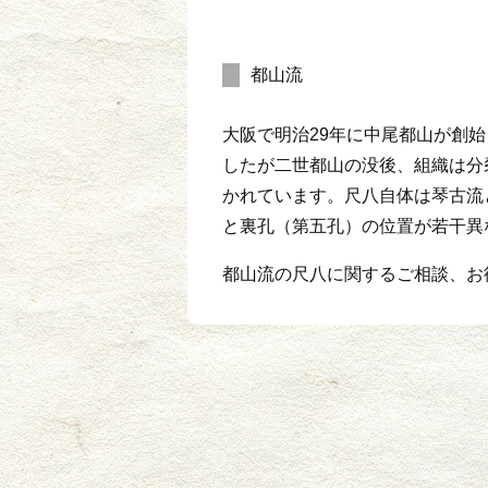
都山流
大阪で明治29年に中尾都山が創
したが二世都山の没後、組織は分
かれています。尺八自体は琴古流
と裏孔（第五孔）の位置が若干異
都山流の尺八に関するご相談、お