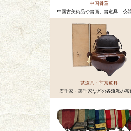
中国骨董
中国古美術品や書画、書道具、茶
茶道具・煎茶道具
表千家・裏千家などの各流派の茶