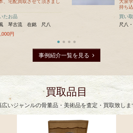
本、宅配買取させて頂きまし
大泉
持ち
いたお品
買い
風 琴古流 在銘 尺八
尺八
,000円
事例紹介一覧を見る
買取品目
幅広いジャンルの骨董品・美術品を査定・買取致しま