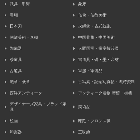
武具・甲冑
象牙
珊瑚
仏像・仏教美術
日本刀
火縄銃・古式銃砲
朝鮮美術・李朝
中国骨董・中国美術
陶磁器
人間国宝・帝室技芸員
茶道具
書道具・硯・墨・印材
古道具
軍服・軍装品
勲章・褒章
古写真・記念写真帖・戦時資料
西洋アンティーク
アンティーク着物 帯留・櫛簪
デザイナーズ家具・ブランド家
美術品
具
絵画
彫刻・ブロンズ像
和楽器
三味線