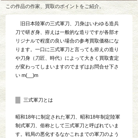
この作品の作家、買取のポイントをご紹介。
旧日本陸軍の三式軍刀、刀身はいわゆる造兵
刀で研ぎ身、拵えは一般的な造りですが各部オ
リジナルで程度の良い場合の参考買取価格にな
ります。一口に三式軍刀と言っても拵えの造り
や刀身（刀匠、時代）によって大きく買取査定
が変わってしまいますのでまずはお問合せ下さ
い m(__)m
三式軍刀とは
昭和18年に制定された軍刀、昭和18年制定陸軍
制式軍刀、俗称として三式軍刀と呼ばれていま
す。戦局の悪化するなかこれまでの軍刀のよう