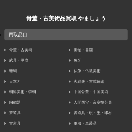
骨董・古美術品買取 やましょう
買取品目
骨董・古美術
掛軸・書画
武具・甲冑
象牙
珊瑚
仏像・仏教美術
日本刀
火縄銃・古式銃砲
朝鮮美術・李朝
中国骨董・中国美術
陶磁器
人間国宝・帝室技芸員
茶道具
書道具・硯・墨・印材
古道具
軍服・軍装品