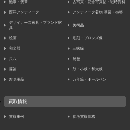
勲章・褒章
古写真・記念写真帖・戦時資料
西洋アンティーク
アンティーク着物 帯留・櫛簪
デザイナーズ家具・ブランド家
美術品
具
絵画
彫刻・ブロンズ像
和楽器
三味線
尺八
琵琶
篠笛
鼓・小鼓・和太鼓
趣味用品
万年筆・ボールペン
買取情報
買取事例
参考買取価格