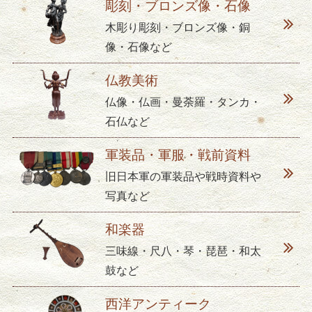
彫刻・ブロンズ像・石像
木彫り彫刻・ブロンズ像・銅
像・石像など
仏教美術
仏像・仏画・曼荼羅・タンカ・
石仏など
軍装品・軍服・戦前資料
旧日本軍の軍装品や戦時資料や
写真など
和楽器
三味線・尺八・琴・琵琶・和太
鼓など
西洋アンティーク