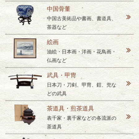
中国骨董
中国古美術品や書画、書道具、
茶器など
絵画
油絵・日本画・洋画・花鳥画・
仏画など
武具・甲冑
日本刀・刀剣、甲冑、鎧、兜な
どの武具
茶道具・煎茶道具
表千家・裏千家などの各流派の
茶道具