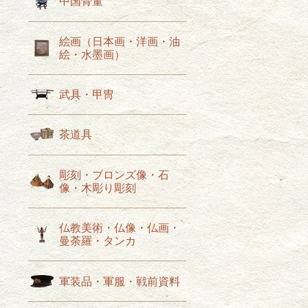
中国骨董
絵画（日本画・洋画・油
絵・水墨画）
せ
武具・甲冑
茶道具
。
彫刻・ブロンズ像・石
像・木彫り彫刻
仏教美術・仏像・仏画・
曼荼羅・タンカ
軍装品・軍服・戦前資料