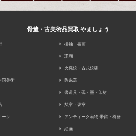
骨董・古美術品買取 やましょう
術
掛軸・書画
珊瑚
火縄銃・古式銃砲
中国美術
陶磁器
書道具・硯・墨・印材
品
勲章・褒章
ィーク
アンティーク着物 帯留・櫛簪
絵画