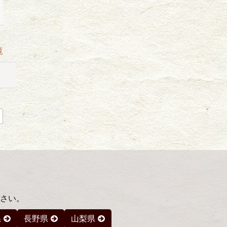
覧
さい。
県
長野県
山梨県