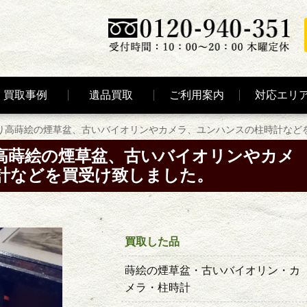
買取事例
遺品買取
ご利用案内
対応エリ
り高蒔絵の煙草盆、古いバイオリンやカメラ、ユンハンスの柱時計など
高蒔絵の煙草盆、古いバイオリンやカメ
計などを買受け致しました。
買取した品
蒔絵の煙草盆・古いバイオリン・カ
メラ・柱時計