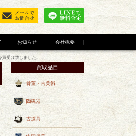
ア
お知らせ
会社概要
を買受け致しました。
買取品目
骨董・古美術
陶磁器
古道具