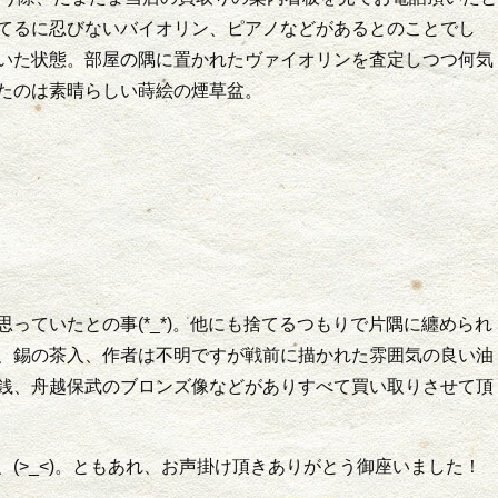
てるに忍びないバイオリン、ピアノなどがあるとのことでし
いた状態。部屋の隅に置かれたヴァイオリンを査定しつつ何気
たのは素晴らしい蒔絵の煙草盆。
っていたとの事(*_*)。他にも捨てるつもりで片隅に纏められ
、錫の茶入、作者は不明ですが戦前に描かれた雰囲気の良い油
銭、舟越保武のブロンズ像などがありすべて買い取りさせて頂
(>_<)。ともあれ、お声掛け頂きありがとう御座いました！