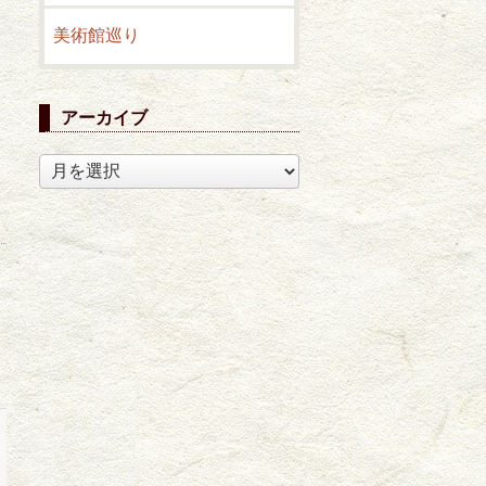
美術館巡り
アーカイブ
ア
ー
カ
イ
ブ