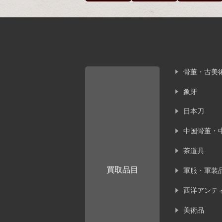
骨董・古美
象牙
日本刀
中国骨董・
茶道具
買取品目
軍服・軍装
西洋アンテ
美術品