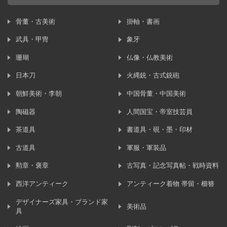
骨董・古美術
掛軸・書画
武具・甲冑
象牙
珊瑚
仏像・仏教美術
日本刀
火縄銃・古式銃砲
朝鮮美術・李朝
中国骨董・中国美術
陶磁器
人間国宝・帝室技芸員
茶道具
書道具・硯・墨・印材
古道具
軍服・軍装品
勲章・褒章
古写真・記念写真帖・戦時資料
西洋アンティーク
アンティーク着物 帯留・櫛簪
デザイナーズ家具・ブランド家
美術品
具