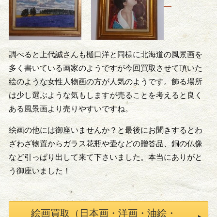
調べると上代誠さんも樋口洋と同様に北海道の風景画を
多く書いている画家のようですが今回買取させて頂いた
絵のような女性人物画の方が人気のようです。飾る場所
は少し選ぶような気もしますが売ることを考えると良く
ある風景画より売りやすいですね。
絵画の他には御座いませんか？と最後にお聞きするとわ
ざわざ物置からガラス花瓶や壷などの贈答品、銅の仏像
など引っぱり出して来て下さいました。本当にありがと
う御座いました！
絵画買取（日本画・洋画・油絵・