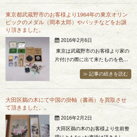
るとか(笑)。そんな時こそ我々古物
東京都武蔵野市のお客様より1964年の東京オリン
商の出番ですね(？) 量はそこそこ
ピックのメダル（岡本太郎）やバッチなどをお譲
あったのですが1点で査定が付けら
り頂きました。
れたのはこちら、安藤七宝製の ...
2016年2月6日
東京は武蔵野市のお客様より家の
片付けの際に出て来たものを色々
とお譲り頂きました。1964年の東
≫ 記事の続きを読む
京オリンピックの際のオフィシャ
ルのバッチや岡本太郎デザインの
メダル（シルバー、ブロンズ）な
大田区鵜の木にて中国の掛軸（書画）を買取させ
どは比較的売れる物ですので目一
て頂きました。
杯の査定額で買取り。 その他、花
2016年2月2日
瓶や壷、木彫りの置物などはあま
り ...
大田区鵜の木のお客様より生前整