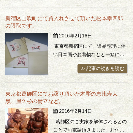
ヘレンド、ロイヤルコペンハーゲ
ン、ウェッジウッドなどのティー
新宿区山吹町にて買入れさせて頂いた松本幸四郎
セットや飾皿などの洋食器を買取
の隈取です。
りさせて頂きました。 写真はハン
2016年2月16日
ガリーにてお求めになられたジョ
ルナイの ...
東京都新宿区にて、遺品整理に伴
い日本画やお着物などと一緒に買
取りさせて頂いたのがこちらで
≫ 記事の続きを読む
す。額装されているものや掛軸に
なっているものはたまに見ますが
こちらは帯(？)締めるわけでは無く
東京都葛飾区にてお譲り頂いた木彫の恵比寿大
絹本の代わりに帯に写したのだと
黒、屋久杉の衝立など。
思いますが。。。七代目松本幸四
2016年2月14日
郎の隈取だそうです。 隈取は歌
舞 ...
葛飾区のご実家を解体されるとの
ことでお電話頂きました。お伺い