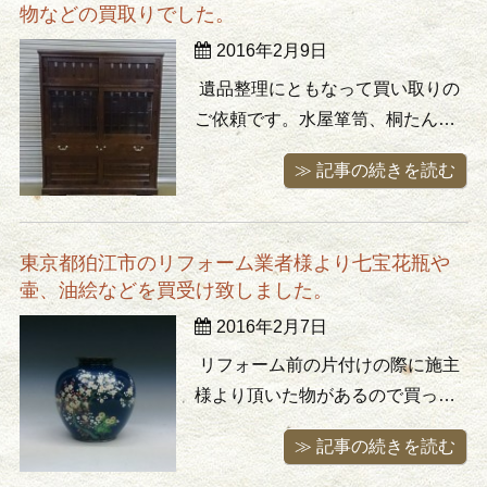
物などの買取りでした。
べっ甲の丸メガネ。古い物ですが
2016年2月9日
虫食いや虫舐め無く良い状態。丸
眼 ...
遺品整理にともなって買い取りの
ご依頼です。水屋箪笥、桐たんす
などの家具をはじめ茶道具などが
≫ 記事の続きを読む
沢山あるとお聞きしていたもの
の、到着後荷物の量を拝見して後
ずさり、、、朝飯を肉まん１つで
東京都狛江市のリフォーム業者様より七宝花瓶や
済ませたことを後悔(汗)。ともあれ
壷、油絵などを買受け致しました。
物量＝仕事量。「お宝掘り出して
2016年2月7日
一発大儲け！」のような業種と思
われが ...
リフォーム前の片付けの際に施主
様より頂いた物があるので買って
欲しいとのことでお電話頂きまし
≫ 記事の続きを読む
た。頂いたは良いけどあまり興味
が無く、持ち帰ると奥様に叱られ