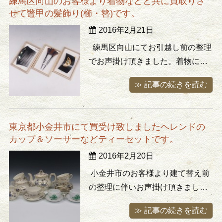
練馬区向山のお客様より着物などと共に買取りさ
器などの贈答品、絵画(額)、着物な
せて鼈甲の髪飾り(櫛・簪)です。
どをはじめこれはどうやって上げ
2016年2月21日
たんだろう？とお客様ご自身も頭
にハ ...
練馬区向山にてお引越し前の整理
でお声掛け頂きました。着物に始
まり掛軸や壷、花瓶などの置物、
≫ 記事の続きを読む
アクセサリーなどを買取りさせて
頂きました。写真はべっ甲細工の
髪飾りです。鼈甲に螺鈿の入った
東京都小金井市にて買受け致しましたヘレンドの
櫛や簪、金と宝石があしらわれた
カップ＆ソーサーなどティーセットです。
髪留め。どれも旦那様に買っても
2016年2月20日
らったは良いけどお使いになった
記憶は ...
小金井市のお客様より建て替え前
の整理に伴いお声掛け頂きまし
た。世界各国にご旅行に行かれて
≫ 記事の続きを読む
はお土産として買ってきたと言う