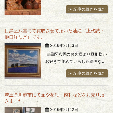
すると事前にお聞きしたとおり置
≫ 記事の続きを読む
物などが沢山。海外のお土産物の
木彫り彫刻から剥製、置石、仏
像、中国土産の花瓶などなど。買
目黒区八雲にて買取させて頂いた油絵（上代誠・
取りにお伺いすると良く見かける
樋口洋など）です。
置物シリーズが勢揃いです。そん
2016年2月13日
な中、沢山の物に埋もれつつもオ
ーラを放 ...
目黒区八雲のお客様より旦那様が
お好きで集めていらした絵画など
を買取りさせて頂きました。写真
≫ 記事の続きを読む
左側の綺麗なラベンダー畑が広が
る北海道の風景画は日展評議員・
樋口洋の作品、妖艶な雰囲気の少
埼玉県川越市にて壷や花瓶、徳利などをお売り頂
女(女性？)の絵は上代誠の作品で
きました。
す。 調べると上代誠さんも
2016年2月12日
樋口洋と同様に北海道の風景画を