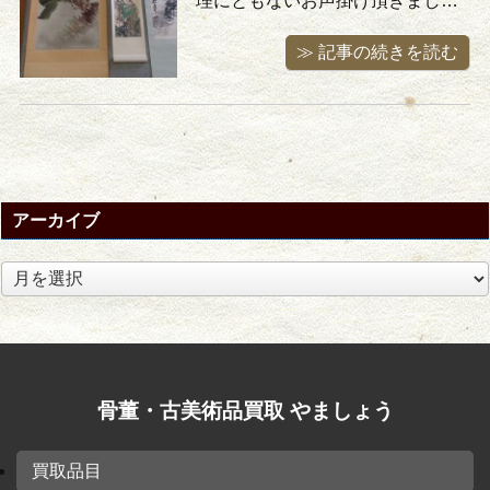
理にともないお声掛け頂きまし
た。昔、中国の方と商売を通して
≫ 記事の続きを読む
お付き合いがあったそうでその時
に頂いたという中国、台湾の書画
をはじめ端渓硯、象牙の彫刻や煎
茶器、その他、骨董・古美術と言
うほど古い物は御座いませんでし
たが沢山の贈答品（陶磁器）を買
アーカイブ
取りさせて ...
ア
ー
カ
イ
ブ
骨董・古美術品買取 やましょう
買取品目