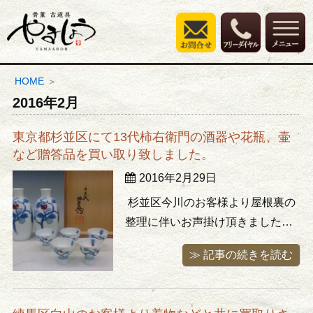
HOME
2016年2月
東京都杉並区にて13代柿右衛門の酒器や花瓶、壷
など贈答品を買い取り致しました。
2016年2月29日
杉並区今川のお客様より屋根裏の
整理に伴いお声掛け頂きました。
一度上げてしまうとそのままにな
≫ 記事の続きを読む
ってしまう事が多いのが屋根裏収
納ですね。今回は十年以上ぶりに
片付けると言うことでした。陶磁