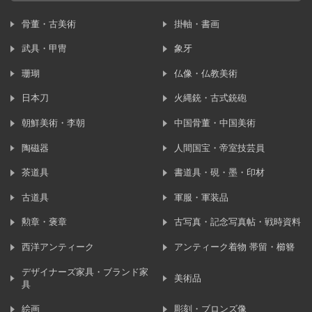
骨董・古美術
掛軸・書画
武具・甲冑
象牙
珊瑚
仏像・仏教美術
日本刀
火縄銃・古式銃砲
朝鮮美術・李朝
中国骨董・中国美術
陶磁器
人間国宝・帝室技芸員
茶道具
書道具・硯・墨・印材
古道具
軍服・軍装品
勲章・褒章
古写真・記念写真帖・戦時資料
西洋アンティーク
アンティーク着物 帯留・櫛簪
デザイナーズ家具・ブランド家
美術品
具
絵画
彫刻・ブロンズ像