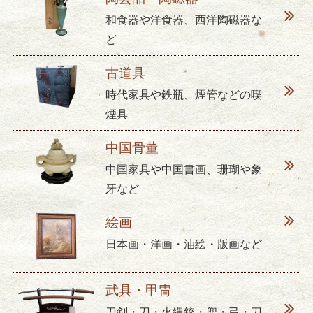
和食器や洋食器、西洋陶磁器な
ど
古道具
時代家具や鉄瓶、煙管などの喫
煙具
中国骨董
中国家具や中国書画、珊瑚や象
牙など
絵画
日本画・洋画・油絵・版画など
武具・甲冑
刀剣・刀・火縄銃・兜・弓・刀