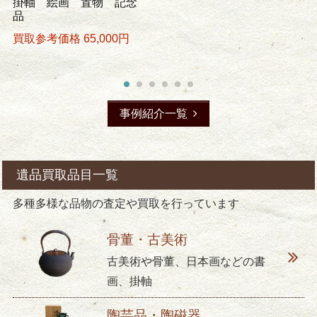
掛軸 絵画 置物 記念
品
買取参考価格 65,000円
事例紹介一覧
遺品買取品目一覧
多種多様な品物の査定や買取を行っています
骨董・古美術
古美術や骨董、日本画などの書
画、掛軸
陶芸品・陶磁器