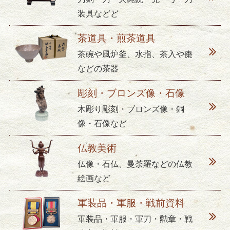
装具などど
茶道具・煎茶道具
茶碗や風炉釜、水指、茶入や棗
などの茶器
彫刻・ブロンズ像・石像
木彫り彫刻・ブロンズ像・銅
像・石像など
仏教美術
仏像・石仏、曼荼羅などの仏教
絵画など
軍装品・軍服・戦前資料
軍装品・軍服・軍刀・勲章・戦