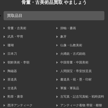
骨董・古美術品買取 やましょう
買取品目
骨董・古美術
掛軸・書画
武具・甲冑
象牙
珊瑚
仏像・仏教美術
日本刀
火縄銃・古式銃砲
朝鮮美術・李朝
中国骨董・中国美術
陶磁器
人間国宝・帝室技芸員
茶道具
書道具・硯・墨・印材
古道具
軍服・軍装品
勲章・褒章
古写真・記念写真帖・戦時資料
西洋アンティーク
アンティーク着物 帯留・櫛簪