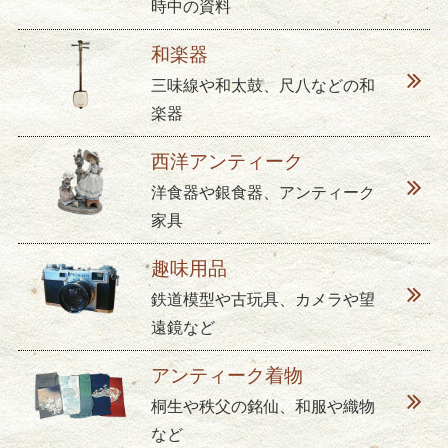
時中の資料
和楽器
三味線や和太鼓、尺八などの和
楽器
西洋アンティーク
洋食器や銀食器、アンティーク
家具
趣味用品
鉄道模型や古玩具、カメラや望
遠鏡など
アンティーク着物
桐生や秩父の銘仙、和服や織物
など