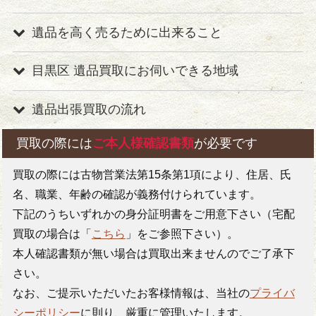
遺品を高く売るために出来ること
高価買取
目黒区 遺品買取にお伺いできる地域
遺品出張買取の流れ
買取の際には
ご本人様確認書類
が必要です
豊富な買取品目
買取の際には古物営業法第15条第1項により、住居、氏
お問合わせ
名、職業、年齢の確認が義務付けられています。
下記のうちいずれかの身分証明書をご用意下さい（宅配
買取の場合は「
こちら
」をご参照下さい）。
本人確認書類が無い場合は買取出来ませんのでご了承下
お支払い
さい。
なお、ご提示いただいたお客様情報は、当社の
プライバ
ご訪問・査定
シーポリシー
に則り、厳重に管理いたします。