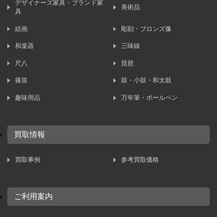
デザイナーズ家具・ブランド家
美術品
具
絵画
彫刻・ブロンズ像
和楽器
三味線
尺八
琵琶
篠笛
鼓・小鼓・和太鼓
趣味用品
万年筆・ボールペン
買取情報
買取事例
参考買取価格
ご利用案内