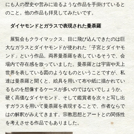
にも人の歴史や営みに迫るような作品を手掛けていると
のこと。他の作品も拝見してみたいです。
ダイヤモンドとガラスで表現された曼荼羅
展覧会もクライマックス、目に飛び込んできたのは巨
大なガラスとダイヤモンドが使われた「子宮とダイヤモ
ンド」という作品。両界曼荼羅を表しているそうで、会
場内で存在感を放っていました。曼荼羅とは宇宙や天上
世界を表している図のようなものということですが、私
達は曼荼羅と聞くと、絵具を用いて布や紙に描かれてい
るものを想像するケースが多いのではないでしょうか。
硬く高価なダイヤモンド、そして鑑賞者を次々と写し出
すガラスを用いて曼荼羅を表現することで、作者ならで
はの解釈がみえてきます。宗教思想とアートとの関係性
を考えさせる作品でもありました。