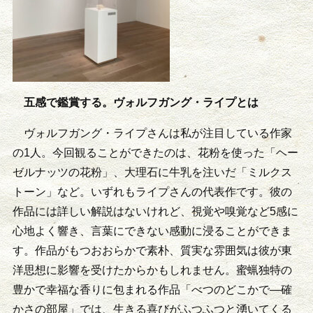
五感で鑑賞する。ヴォルフガング・ライプとは
ヴォルフガング・ライプさんは私が注目している作家
の1人。今回観ることができたのは、花粉を使った「ヘー
ゼルナッツの花粉」、大理石に牛乳を注いだ「ミルクス
トーン」など。いずれもライプさんの代表作です。彼の
作品には詳しい解説はないけれど、視覚や嗅覚など5感に
心地よく響き、言葉にできない感動に浸ることができま
す。作品がもつおおらかで素朴、質実な雰囲気は彼が東
洋思想に影響を受けたからかもしれません。蜜蝋独特の
豊かで幸福な香りに包まれる作品「べつのどこかで—確
かさの部屋」では、生きる喜びがふつふつと湧いてくる