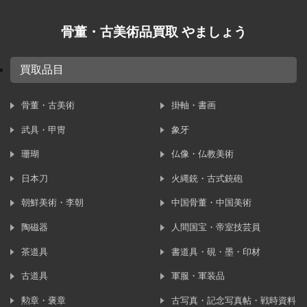
骨董・古美術品買取 やましょう
買取品目
骨董・古美術
掛軸・書画
武具・甲冑
象牙
珊瑚
仏像・仏教美術
日本刀
火縄銃・古式銃砲
朝鮮美術・李朝
中国骨董・中国美術
陶磁器
人間国宝・帝室技芸員
茶道具
書道具・硯・墨・印材
古道具
軍服・軍装品
勲章・褒章
古写真・記念写真帖・戦時資料