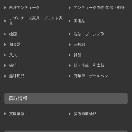
西洋アンティーク
アンティーク着物 帯留・櫛簪
デザイナーズ家具・ブランド家
美術品
具
絵画
彫刻・ブロンズ像
和楽器
三味線
尺八
琵琶
篠笛
鼓・小鼓・和太鼓
趣味用品
万年筆・ボールペン
買取情報
買取事例
参考買取価格