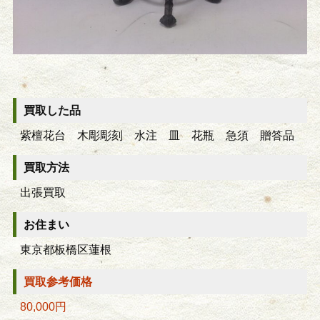
買取した品
紫檀花台 木彫彫刻 水注 皿 花瓶 急須 贈答品
買取方法
出張買取
お住まい
東京都板橋区蓮根
買取参考価格
80,000円