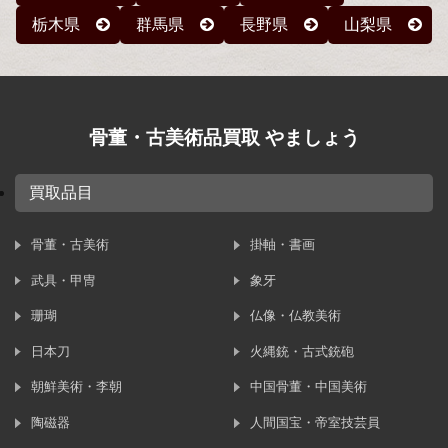
栃木県
群馬県
長野県
山梨県
骨董・古美術品買取 やましょう
買取品目
骨董・古美術
掛軸・書画
武具・甲冑
象牙
珊瑚
仏像・仏教美術
日本刀
火縄銃・古式銃砲
朝鮮美術・李朝
中国骨董・中国美術
陶磁器
人間国宝・帝室技芸員