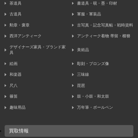
茶道具
書道具・硯・墨・印材
古道具
軍服・軍装品
勲章・褒章
古写真・記念写真帖・戦時資料
西洋アンティーク
アンティーク着物 帯留・櫛簪
デザイナーズ家具・ブランド家
美術品
具
絵画
彫刻・ブロンズ像
和楽器
三味線
尺八
琵琶
篠笛
鼓・小鼓・和太鼓
趣味用品
万年筆・ボールペン
買取情報