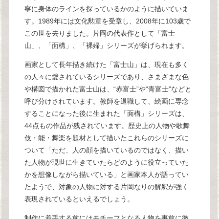
寧に身体のラインを探っているかのように描いていま
す。1989年には文化勲章を受章し、2008年に103歳で
この世を去りました。片岡の代表作として「富士
山」、「面構」、「裸婦」シリーズが挙げられます。
画家として長年描き続けた「富士山」は、現在も多く
の人々に愛されているシリーズであり、さまざまな色
や構図で描かれた富士山は、“赤富士”や“青富士”などと
呼び分けされています。教師を退職して、絵画に専念
することになった後に生まれた「面構」シリーズは、
44点もの作品が残されています。歴史上の人物や歌舞
伎・能・舞楽を題材として描いたこれらのシリーズに
ついて「ただ、人の顔を描いているのではなく、描い
た人物が現世に生きていたらどのように役立っていた
かを想像しながら描いている」と画家本人が語ってい
たようで、対象の人物に対する片岡なりの解釈が強く
表現されているといえるでしょう。
制作に着手する前にはモチーフとなる人物を事前に徹