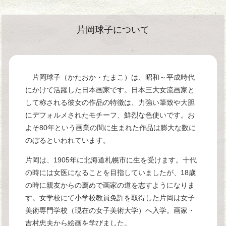
片岡球子について
片岡球子（かたおか・たまこ）は、昭和～平成時代
にかけて活躍した日本画家です。日本三大女流画家と
して称される彼女の作品の特徴は、力強い筆致や大胆
にデフォルメされたモチーフ、鮮烈な色使いです。お
よそ80年という画業の間に生まれた作品は膨大な数に
のぼるといわれています。
片岡は、1905年に北海道札幌市に生を受けます。十代
の時には女医になることを目指していましたが、18歳
の時に親友からの薦めで画家の道を志すようになりま
す。女学校にて小学校教員免許を取得した片岡は女子
美術専門学校（現在の女子美術大学）へ入学。画家・
吉村忠夫から絵画を学びました。