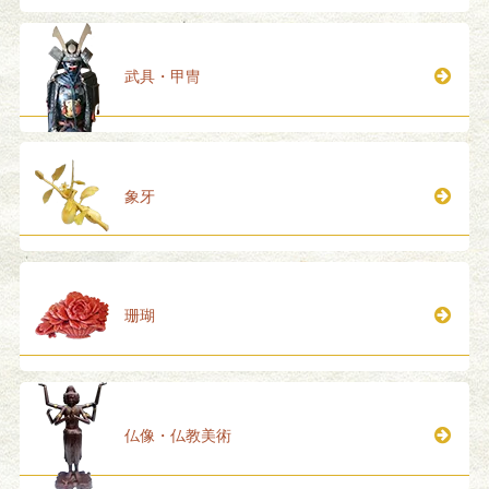
武具・甲冑
象牙
珊瑚
仏像・仏教美術