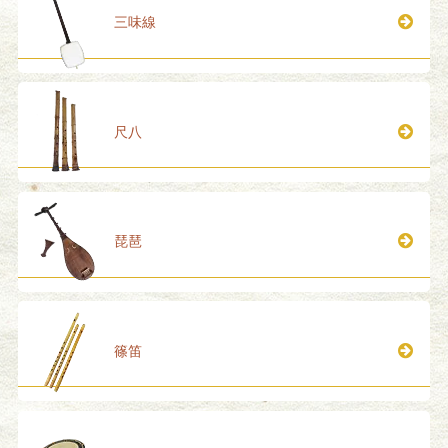
三味線
尺八
琵琶
篠笛