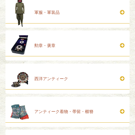
軍服・軍装品
勲章・褒章
西洋アンティーク
アンティーク着物・帯留・櫛簪