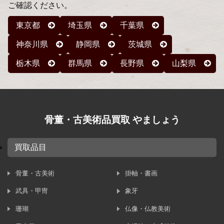
ご確認ください。
東京都
埼玉県
千葉県
神奈川県
静岡県
茨城県
栃木県
群馬県
長野県
山梨県
骨董・古美術品買取 やましょう
買取品目
骨董・古美術
掛軸・書画
武具・甲冑
象牙
珊瑚
仏像・仏教美術