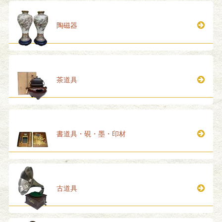
陶磁器
茶道具
書道具・硯・墨・印材
古道具