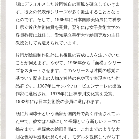
胆にデフォルメした片岡独自の画風を確立していきま
す。彼女の代表作シリーズが多く誕生することとなっ
たのです。そして、1965年に日本国際美術展にて神奈
川県立近代美術館賞を受賞。翌年には女子美術大学の
客員教授に就任し、愛知県立芸術大学絵画専攻の主任
教授としても迎えられています。
片岡が絵画制作以外にも後世の育成に力を注いでいた
ことが伺えます。やがて、1966年から「面構」シリー
ズをスタートさせます。このシリーズは片岡の感覚に
基づいて歴史上の人物が独特の色や形で表現された作
品群です。1967年にサンパウロ・ビエンナーレの出品
作家に選出され、1978年には神奈川文化賞を受賞。
1982年には日本芸術院の会員に選ばれます。
既に片岡球子という画家が国内外で高く評価されてい
た中で、彼女は78歳にして裸婦という新しいテーマに
挑みます。裸婦像の絵画作品は、これまでのような大
胆な色彩や造形は見られず、モデルを観察しながら丁