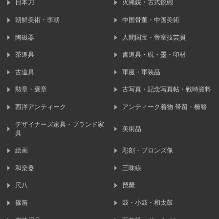
日本刀
火縄銃・古式銃砲
朝鮮美術・李朝
中国骨董・中国美術
陶磁器
人間国宝・帝室技芸員
茶道具
書道具・硯・墨・印材
古道具
軍服・軍装品
勲章・褒章
古写真・記念写真帖・戦時資料
西洋アンティーク
アンティーク着物 帯留・櫛簪
デザイナーズ家具・ブランド家
美術品
具
絵画
彫刻・ブロンズ像
和楽器
三味線
尺八
琵琶
篠笛
鼓・小鼓・和太鼓