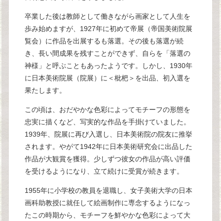
卒業した後は教師として働きながら画家として人生を
歩み始めますが、1927年に初めて帝展（帝国美術院展
覧会）に作品を出展するも落選。その後も落選が続
き、長い間成果を残すことができず、自らを「落選の
神様」と呼ぶこともあったようです。しかし、1930年
に日本美術院展（院展）に＜枇杷＞を出品、初入選を
果たします。
この頃は、おだやかな色彩によってモチーフの形態を
忠実に描くなど、写実的な作品を手掛けていました。
1939年、院展に再び入選し、日本美術院の院友に推挙
されます。やがて1942年に日本美術研究会に出品した
作品が大観賞を獲得。少しずつ彼女の作品が高い評価
を受けるようになり、立て続けに受賞が続きます。
1955年に小学校の教員を退職し、女子美術大学の日本
画科助教授に就任して絵画制作に専念するようになっ
たこの時期から、モチーフを鮮やかな色彩によって大