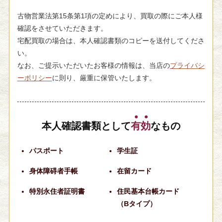
古物営業法第15条第1項の定めにより、買取の際にご本人様
確認をさせていただきます。
宅配買取の場合は、本人確認書類のコピーを送付してくださ
い。
なお、ご提示いただいたお客様の情報は、当店の
プライバシ
ーポリシー
に則り、厳重に保管いたします。
本人確認書類として
有
効
なもの
パスポート
学生証
身体障碍者手帳
在留カード
特別永住者証明書
住民基本台帳カード
（Bタイプ）