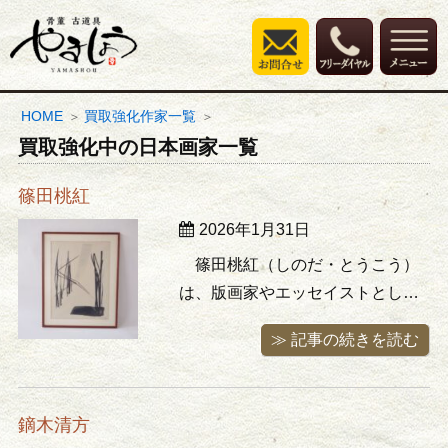
HOME
買取強化作家一覧
買取強化中の日本画家一覧
篠田桃紅
2026年1月31日
篠田桃紅（しのだ・とうこう）
は、版画家やエッセイストとして
活躍した美術家です。2005年には
≫ 記事の続きを読む
日本語版のニューズウィークで
「世界が尊敬する日本人100人」に
選ばれるなど海外でもその名は広
鏑木清方
く知られており、彼女の作品は世