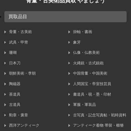
骨董・古美術品買取 やましょう
買取品目
骨董・古美術
掛軸・書画
武具・甲冑
象牙
珊瑚
仏像・仏教美術
日本刀
火縄銃・古式銃砲
朝鮮美術・李朝
中国骨董・中国美術
陶磁器
人間国宝・帝室技芸員
茶道具
書道具・硯・墨・印材
古道具
軍服・軍装品
勲章・褒章
古写真・記念写真帖・戦時資料
西洋アンティーク
アンティーク着物 帯留・櫛簪