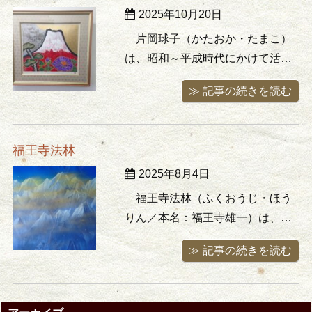
2025年10月20日
されています。 棟方は1903年、青
森県青森市にある代々鍛冶職を営
片岡球子（かたおか・たまこ）
む家の ...
は、昭和～平成時代にかけて活躍
した日本画家です。日本三大女流
≫ 記事の続きを読む
画家として称される彼女の作品の
特徴は、力強い筆致や大胆にデフ
ォルメされたモチーフ、鮮烈な色
福王寺法林
使いです。およそ80年という画業
2025年8月4日
の間に生まれた作品は膨大な数に
のぼるといわれています。 片岡
福王寺法林（ふくおうじ・ほう
は、19 ...
りん／本名：福王寺雄一）は、ネ
パール、ヒマラヤをテーマとした
≫ 記事の続きを読む
連作で知られている画家です。豪
快さと繊細さを持ち合わせた作品
は大変見応えがあり、一度見ると