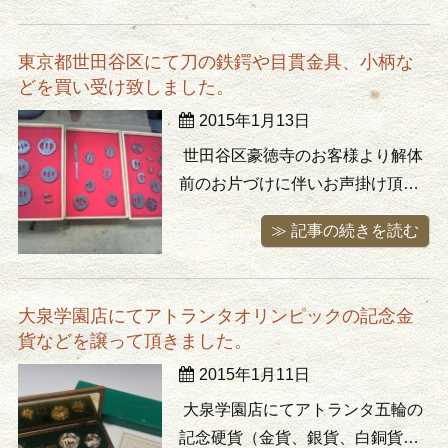
そうですが今回、少量の残りが押
入れから出てきたとのことでし
東京都世田谷区にて刀の鉄鍔や目貫金具、小柄な
た。立花大亀の茶掛けから田原陶
どを買い受け致しました。
兵衛の水指、大樋長左衛門や永楽
2015年1月13日
善五郎の茶碗などなど、量は少な
くとも名 ...
世田谷区豪徳寺のお客様より解体
前のお片づけに伴いお声掛け頂き
ました。お伺いすると最終的に残
≫ 記事の続きを読む
ったものは全部捨てちゃうので、
とのことでした。 買取りさせて頂
いたのは金額的には表題の鍔や目
大泉学園店にてアトランタオリンピックの記念金
貫金具、小柄などの刀装具が主な
貨などを譲って頂きました。
ところでしたが、あまり査定は付
2015年1月11日
かないものの捨てられてしまうこ
とを考 ...
大泉学園店にてアトランタ五輪の
記念硬貨（金貨、銀貨、白銅貨）