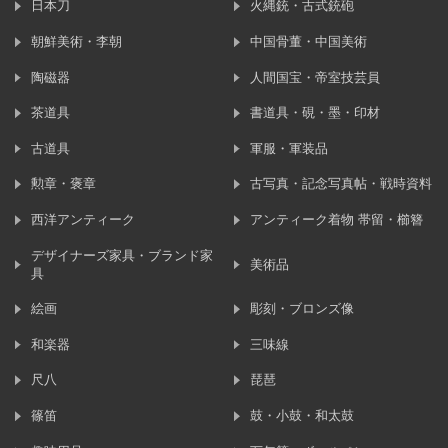
日本刀
火縄銃・古式銃砲
朝鮮美術・李朝
中国骨董・中国美術
陶磁器
人間国宝・帝室技芸員
茶道具
書道具・硯・墨・印材
古道具
軍服・軍装品
勲章・褒章
古写真・記念写真帖・戦時資料
西洋アンティーク
アンティーク着物 帯留・櫛簪
デザイナーズ家具・ブランド家
美術品
具
絵画
彫刻・ブロンズ像
和楽器
三味線
尺八
琵琶
篠笛
鼓・小鼓・和太鼓