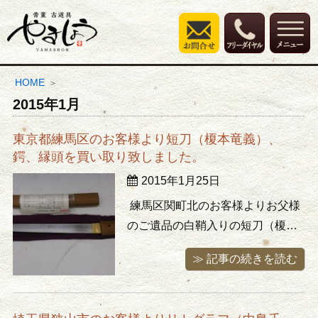
HOME
2015年1月
東京都練馬区のお客様より短刀（榎本竜義）、
鍔、縁頭を買い取り致しました。
2015年1月25日
練馬区関町北のお客様よりお父様
のご遺品の白鞘入りの短刀（榎本
竜義作）、鍔、縁頭などを買い取
≫ 記事の続きを読む
りさせて頂きました。手入れの方
法もわからず駄目にしてしまう前
にどなたか大切にしてくれる人に