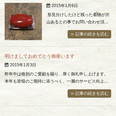
2015年1月6日
うで場所空くし、お金にもなった
しと喜んで頂きました。 年末、整
形見分けしたけど残った着物が沢
理しきれな ...
山あるとの事でお問い合わせ頂き
ました。兎に角、お金を掛けてい
≫ 記事の続きを読む
らしたそうで量もさることながら
上等のお着物が大量でした。証紙
の残っている物も多く、また1/3は
明けましておめでとう御座います
仕付け糸の付いたまま袖を通され
2015年1月3日
ておりませんでした。お着物はど
うしても新品でお買いになられた
昨年中は格別のご愛顧を賜り、厚く御礼申し上げます。
価格 ...
本年も皆様のご期待に添うべく、一層のサービス向上を
目指しますので、 今後ともよろしくお願い申し上げま
≫ 記事の続きを読む
す。 尚、新年は1月5日より業務を再開し致します。 平成
二十七年元旦
〒178-006