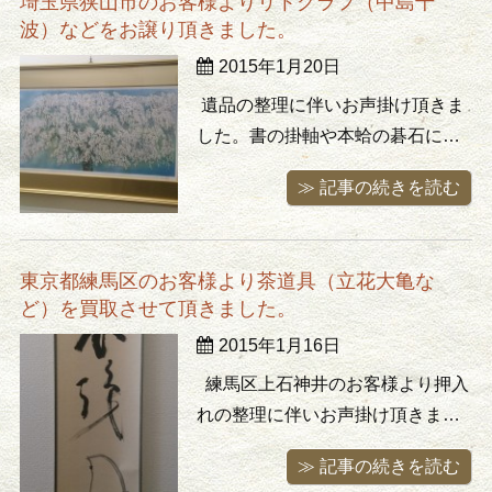
埼玉県狭山市のお客様よりリトグラフ（中島千
譲りたいとのことでした。 榎本竜
波）などをお譲り頂きました。
義は月山貞一門下の無鑑査刀匠で
2015年1月20日
ある榎本貞吉（湧水子貞吉）を父
に持つ ...
遺品の整理に伴いお声掛け頂きま
した。書の掛軸や本蛤の碁石に碁
盤、お着物、木彫りの仏像、そし
≫ 記事の続きを読む
て絵画、桜のシリーズで人気の作
家、中島千波のリトグラフなどな
どいろいろと買取りさせて頂きま
東京都練馬区のお客様より茶道具（立花大亀な
した。お声掛け頂きありがとう御
ど）を買取させて頂きました。
座いました！ 中島千波（1945年
2015年1月16日
～） 略歴紹介 1945年 長野県 ...
練馬区上石神井のお客様より押入
れの整理に伴いお声掛け頂きまし
た。お母様がお茶をやってらした
≫ 記事の続きを読む
そうで、大部分は以前処分された