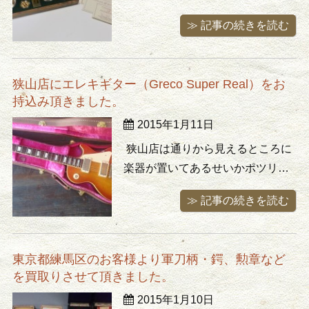
や記念切手などをお持込み頂き買
≫ 記事の続きを読む
取り致しました。記念硬貨は当
時、コカコーラの抽選で当たった
ものだそうです。チラシを見てお
狭山店にエレキギター（Greco Super Real）をお
持込み頂いたそうですが来るたび
持込み頂きました。
に開いてなかったとのこと、申し
2015年1月11日
訳ありません。。。 現在、大泉学
園店は買 ...
狭山店は通りから見えるところに
楽器が置いてあるせいかポツリポ
ツリと楽器をお持込み頂く事が御
≫ 記事の続きを読む
座います。買取りさせて頂いたの
はグレコのレスポールモデル
（Super Real）です。本家ギブソ
東京都練馬区のお客様より軍刀柄・鍔、勲章など
ンよりも良いと言う人もいるくら
を買取りさせて頂きました。
いの名機です。めったに出回る楽
2015年1月10日
器ではありませんので張り切って