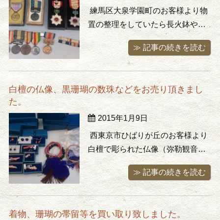
出 ...
練馬区大泉学園町のお客様より物
置の整理をしていたら長火鉢や古
銭が出てきたとのことでお声掛け
≫ 記事の続きを読む
頂きました。ほかの物はゴミか
な？、と仰っていたのですが物置
の奥まで拝見させて頂いたところ
白檀の仏像、黒珊瑚の数珠などをお売り頂きまし
朽ちかけた古い柳郡の中から透か
た。
し鍔のついた軍刀の柄や勲章（勲
2015年1月9日
五等双光旭日章）、従軍記章、略
章板などが ...
西東京市ひばりが丘のお客様より
白檀で彫られた仏像（弥勒観音
像）や黒珊瑚の数珠やネックレ
≫ 記事の続きを読む
ス、桃珊瑚の金魚の付いた可愛い
ネクタイピンなどを多数買取りさ
せて頂きました。どれも長い間押
着物、珊瑚の帯留等を買い取り致しました。
入れで眠ったままになっていたそ