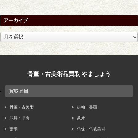
...
アーカイブ
ア
ー
カ
イ
ブ
骨董・古美術品買取 やましょう
買取品目
骨董・古美術
掛軸・書画
武具・甲冑
象牙
珊瑚
仏像・仏教美術