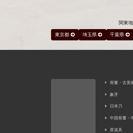
関東地
東京都
埼玉県
千葉県
骨董・古美
象牙
日本刀
中国骨董・
茶道具