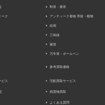
品
勲章・褒章
ィーク
アンティーク着物 帯留・櫛簪
絵画
三味線
篠笛
万年筆・ボールペン
参考買取価格
ービス
宅配買取サービス
定
残置物買取
よくある質問