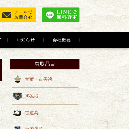
ア
お知らせ
会社概要
買取品目
骨董・古美術
陶磁器
古道具