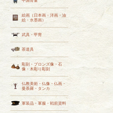
中国骨董
絵画（日本画・洋画・油
絵・水墨画）
せ
武具・甲冑
。
茶道具
彫刻・ブロンズ像・石
像・木彫り彫刻
仏教美術・仏像・仏画・
曼荼羅・タンカ
軍装品・軍服・戦前資料