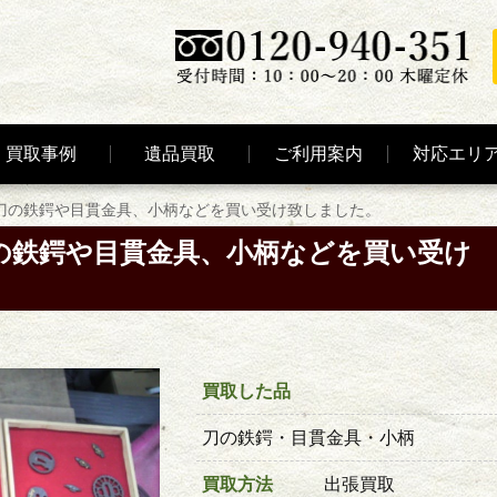
買取事例
遺品買取
ご利用案内
対応エリ
刀の鉄鍔や目貫金具、小柄などを買い受け致しました。
の鉄鍔や目貫金具、小柄などを買い受け
買取した品
刀の鉄鍔・目貫金具・小柄
買取方法
出張買取