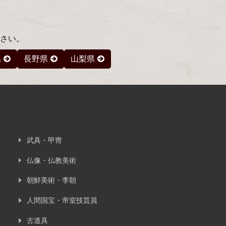
さい。
県
長野県
山梨県
武具・甲冑
仏像・仏教美術
朝鮮美術・李朝
人間国宝・帝室技芸員
古道具