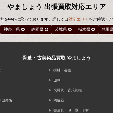
やましょう 出張買取対応エリア
方を中心に承っております。詳しくは
対応エリア
をご確認くだ
神奈川県
静岡県
茨城県
栃木県
群馬
骨董・古美術品買取 やましょう
術
掛軸・書画
珊瑚
火縄銃・古式銃砲
中国美術
陶磁器
書道具・硯・墨・印材