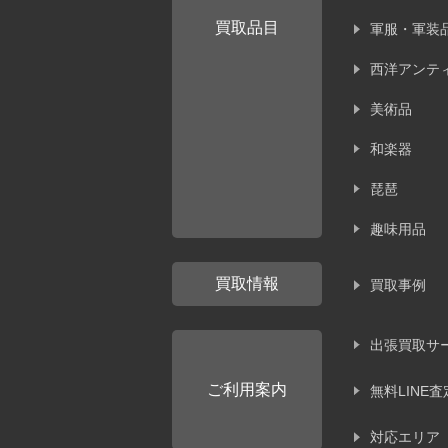
買取品目
軍服・軍装
西洋アンテ
美術品
和楽器
琵琶
趣味用品
買取情報
買取事例
出張買取サ
ご利用案内
無料LINE査
対応エリア