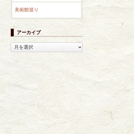
美術館巡り
アーカイブ
ア
ー
カ
イ
ブ