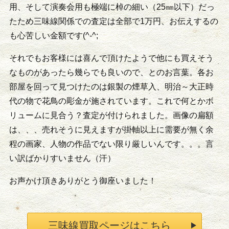
用、そして演奏会用も極端に棹の細い（25㎜以下）だっ
たため三味線関係での査定は全部で1万円、お伝えするの
も心苦しい金額です(^-^;
それでもお客様には喜んで頂けたようで他にも買えそう
なものがあったら幾らでも良いので、とのお言葉。各お
部屋を回って見つけたのは銀製の煙草入、明治～大正時
代の物で花鳥の彫金が施されています。これで何とかボ
リュームに見合う？査定が付けられました。画像の扁額
は、、、売れそうに見えますが掛軸以上に需要が無く余
程の画家、人物の作品でない限り厳しいんです。。。言
い訳ばかりすいません（汗）
お声かけ頂きありがとう御座いました！
三味線買取ページはこちら