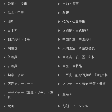
骨董・古美術
掛軸・書画
武具・甲冑
象牙
珊瑚
仏像・仏教美術
日本刀
火縄銃・古式銃砲
朝鮮美術・李朝
中国骨董・中国美術
陶磁器
人間国宝・帝室技芸員
茶道具
書道具・硯・墨・印材
古道具
軍服・軍装品
勲章・褒章
古写真・記念写真帖・戦時資料
西洋アンティーク
アンティーク着物 帯留・櫛簪
デザイナーズ家具・ブランド家
美術品
具
絵画
彫刻・ブロンズ像