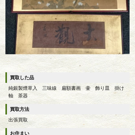
買取した品
純銀製煙草入 三味線 扁額書画 壷 飾り皿 掛け
軸 茶器
買取方法
出張買取
お住まい