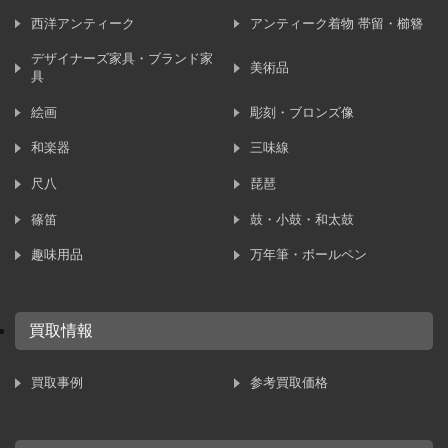
西洋アンティーク
アンティーク着物 帯留・櫛簪
デザイナーズ家具・ブランド家
美術品
具
絵画
彫刻・ブロンズ像
和楽器
三味線
尺八
琵琶
篠笛
鼓・小鼓・和太鼓
趣味用品
万年筆・ボールペン
買取情報
買取事例
参考買取価格