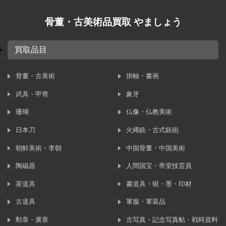
骨董・古美術品買取 やましょう
買取品目
骨董・古美術
掛軸・書画
武具・甲冑
象牙
珊瑚
仏像・仏教美術
日本刀
火縄銃・古式銃砲
朝鮮美術・李朝
中国骨董・中国美術
陶磁器
人間国宝・帝室技芸員
茶道具
書道具・硯・墨・印材
古道具
軍服・軍装品
勲章・褒章
古写真・記念写真帖・戦時資料