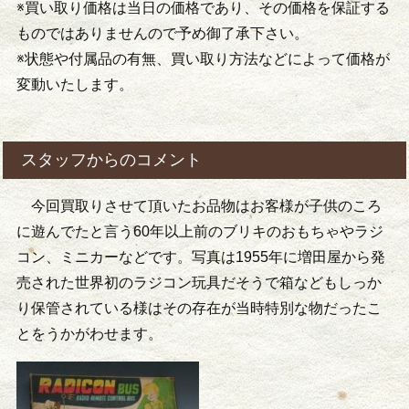
※買い取り価格は当日の価格であり、その価格を保証する
ものではありませんので予め御了承下さい。
※状態や付属品の有無、買い取り方法などによって価格が
変動いたします。
スタッフからのコメント
今回買取りさせて頂いたお品物はお客様が子供のころ
に遊んでたと言う60年以上前のブリキのおもちゃやラジ
コン、ミニカーなどです。写真は1955年に増田屋から発
売された世界初のラジコン玩具だそうで箱などもしっか
り保管されている様はその存在が当時特別な物だったこ
とをうかがわせます。