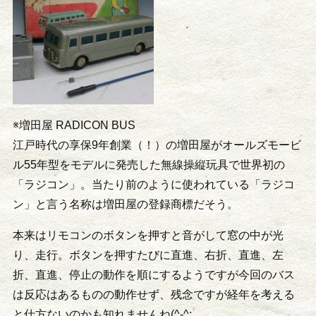
※増田屋 RADICON BUS
江戸時代の享保9年創業（！）の増田屋がオールズモービ
ル55年型をモデルに発売した無線操縦玩具で世界初の
「ラジコン」。当たり前のように使われている「ラジコ
ン」と言う名称は増田屋の登録商標だそう。
本来はリモコンのボタンを押すと音がして窓の中が光
り、走行。ボタンを押すたびに直進、右折、直進、左
折、直進、停止の動作を順にするようですが今回のバス
は反応はあるものの動作せず、残念ですが経年を考える
と仕方ないのかも知れませんね(^-^;