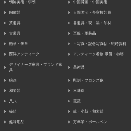
朝鮮美術・李朝
中国骨董・中国美術
陶磁器
人間国宝・帝室技芸員
茶道具
書道具・硯・墨・印材
古道具
軍服・軍装品
勲章・褒章
古写真・記念写真帖・戦時資料
西洋アンティーク
アンティーク着物 帯留・櫛簪
デザイナーズ家具・ブランド家
美術品
具
絵画
彫刻・ブロンズ像
和楽器
三味線
尺八
琵琶
篠笛
鼓・小鼓・和太鼓
趣味用品
万年筆・ボールペン