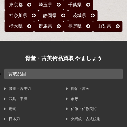
東京都
埼玉県
千葉県
神奈川県
静岡県
茨城県
栃木県
群馬県
長野県
山梨県
骨董・古美術品買取 やましょう
買取品目
骨董・古美術
掛軸・書画
武具・甲冑
象牙
珊瑚
仏像・仏教美術
日本刀
火縄銃・古式銃砲