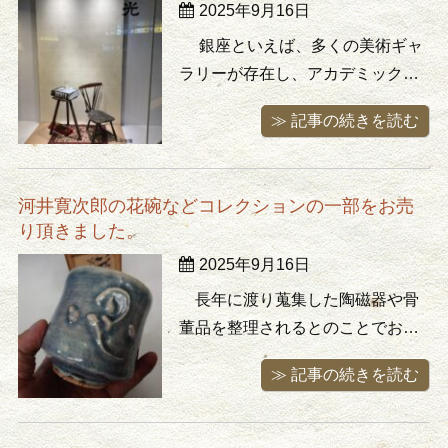
2025年9月16日
で買取り可能なお品物を隅々まで
探索致しました。 母屋の方は残置
銀座といえば、多くの美術ギャ
物も少なく ...
ラリーが存在し、アカデミックな
作品から現代アートまでさまざま
≫ 記事の続きを読む
な芸術を楽しむことが出来ます。
扱う作品はギャラリーごとに特色
があり、鑑賞者は自分の気分に合
河井寛次郎の花碗などコレクションの一部をお売
わせて作品鑑賞ができるのです。
り頂きました。
今回は銀座に足を運び、３つのギ
2025年9月16日
ャラリーを訪れました。 銀座にあ
る有名 ...
長年に渡り蒐集した陶磁器や骨
董品を整理されるとのことでお声
掛け頂きました。時間とお金をか
≫ 記事の続きを読む
けて買い集め、1点ごとに思い入れ
のこもったコレクション。ご家族
に遺されても困るからご自身の手