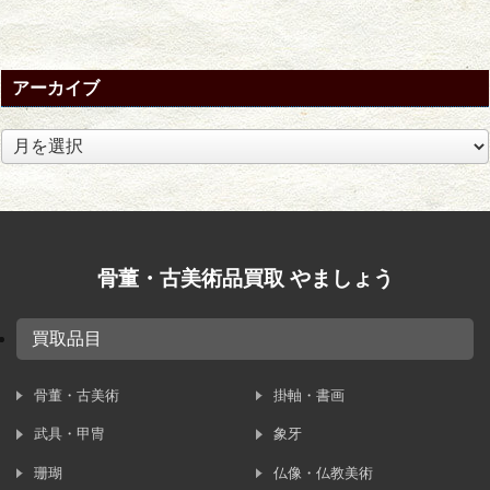
で処分するように言われてしまっ
たからと言うご本人様からの少し
寂しいご依頼でした。 こちらは本
アーカイブ
日のメ ...
ア
ー
カ
イ
ブ
骨董・古美術品買取 やましょう
買取品目
骨董・古美術
掛軸・書画
武具・甲冑
象牙
珊瑚
仏像・仏教美術