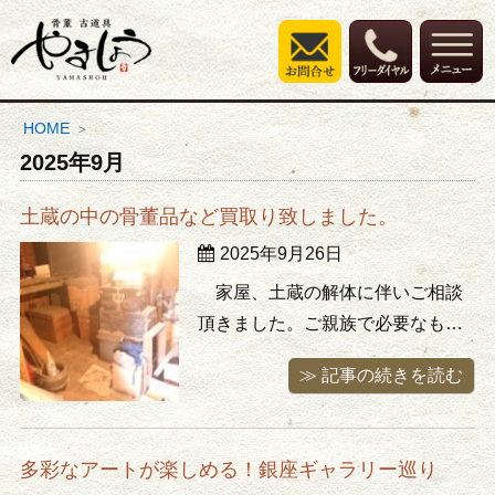
HOME
2025年9月
土蔵の中の骨董品など買取り致しました。
2025年9月26日
家屋、土蔵の解体に伴いご相談
頂きました。ご親族で必要なもの
は引き上げて残った不用品で良い
≫ 記事の続きを読む
物は無いけれどそのまま捨てるの
は忍びなく再利用可能な品物を引
き取って欲しいとのご依頼でし
多彩なアートが楽しめる！銀座ギャラリー巡り
た。お約束の日にお伺いして弊社