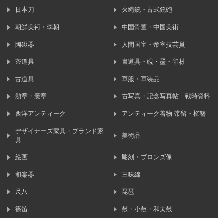
日本刀
火縄銃・古式銃砲
朝鮮美術・李朝
中国骨董・中国美術
陶磁器
人間国宝・帝室技芸員
茶道具
書道具・硯・墨・印材
古道具
軍服・軍装品
勲章・褒章
古写真・記念写真帖・戦時資料
西洋アンティーク
アンティーク着物 帯留・櫛簪
デザイナーズ家具・ブランド家
美術品
具
絵画
彫刻・ブロンズ像
和楽器
三味線
尺八
琵琶
篠笛
鼓・小鼓・和太鼓