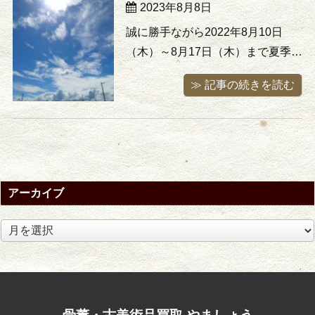
2023年8月8日
徒歩20分ほどのところにある「森
の美術館」は2016年8月にオー ...
誠に勝手ながら2022年8月10日
（木）～8月17日（木）まで夏季休
業とさせて頂きます。 ご不便をお
≫ 記事の続きを読む
かけしますが、何卒ご了承頂けま
すようお願い申し上げます。
LINE・電子メール・お問い合わせ
フォームより頂きましたお問い合
わせにつきましては休み明け、8月
18日（金）以降に順次対応 ...
アーカイブ
ア
ー
カ
イ
ブ