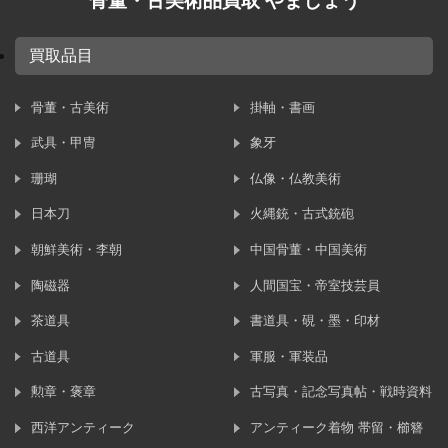
骨董・古美術品買取 やましょう
買取品目
骨董・古美術
掛軸・書画
武具・甲冑
象牙
珊瑚
仏像・仏教美術
日本刀
火縄銃・古式銃砲
朝鮮美術・李朝
中国骨董・中国美術
陶磁器
人間国宝・帝室技芸員
茶道具
書道具・硯・墨・印材
古道具
軍服・軍装品
勲章・褒章
古写真・記念写真帖・戦時資料
西洋アンティーク
アンティーク着物 帯留・櫛簪