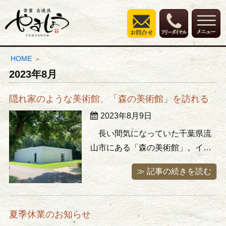
HOME
2023年8月
隠れ家のような美術館、「森の美術館」を訪れる
2023年8月9日
長い間気になっていた千葉県流
山市にある「森の美術館」。イン
ターネットで検索すると評判も良
≫ 記事の続きを読む
く、HPで拝見した美術館の様子も
とても素敵で是非訪れてみたいと
思っていました。 「森の美術館」
夏季休業のお知らせ
とは？ 流山おおたかの森駅から