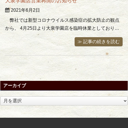
大泉学園店営業再開のお知らせ
だけ減らして欲しいとのご要望で
2021年6月2日
す。 私が買わなかった品物は棄て
られるとの事なので責任重大(^-
弊社では新型コロナウイルス感染症の拡大防止の観点
^; 見 ...
から、 4月25日より大泉学園店を臨時休業としておりま
したが、6月1日より休業要請の対象では無くなりました
≫ 記事の続きを読む
の6月4日午後13時より大泉学園店の営業を再開致しま
す。 臨時休業中に足をお運び頂いたお客様には大変ご迷
惑をお掛け致しました ...
アーカイブ
ア
ー
カ
イ
ブ