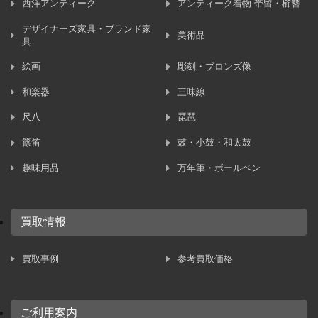
西洋アンティーク
アンティーク着物 帯留・櫛簪
デザイナーズ家具・ブランド家
美術品
具
絵画
彫刻・ブロンズ像
和楽器
三味線
尺八
琵琶
篠笛
鼓・小鼓・和太鼓
趣味用品
万年筆・ボールペン
買取情報
買取事例
参考買取価格
ご利用案内