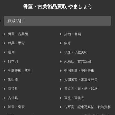
骨董・古美術品買取 やましょう
買取品目
骨董・古美術
掛軸・書画
武具・甲冑
象牙
珊瑚
仏像・仏教美術
日本刀
火縄銃・古式銃砲
朝鮮美術・李朝
中国骨董・中国美術
陶磁器
人間国宝・帝室技芸員
茶道具
書道具・硯・墨・印材
古道具
軍服・軍装品
勲章・褒章
古写真・記念写真帖・戦時資料