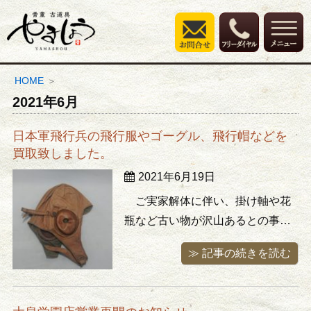
HOME
2021年6月
日本軍飛行兵の飛行服やゴーグル、飛行帽などを
買取致しました。
2021年6月19日
ご実家解体に伴い、掛け軸や花
瓶など古い物が沢山あるとの事で
ご連絡を頂きました。残った物は
≫ 記事の続きを読む
全て費用を掛けて廃棄する運命に
あるので一通り見て値の付くも
の、活かせるものがあれば出来る