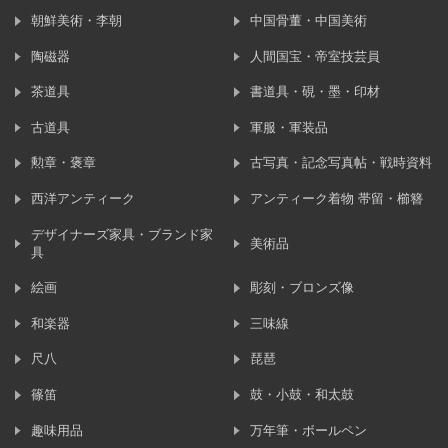
朝鮮美術・李朝
中国骨董・中国美術
陶磁器
人間国宝・帝室技芸員
茶道具
書道具・硯・墨・印材
古道具
軍服・軍装品
勲章・褒章
古写真・記念写真帖・戦時資料
西洋アンティーク
アンティーク着物 帯留・櫛簪
デザイナーズ家具・ブランド家
美術品
具
絵画
彫刻・ブロンズ像
和楽器
三味線
尺八
琵琶
篠笛
鼓・小鼓・和太鼓
趣味用品
万年筆・ボールペン