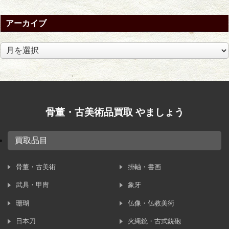
アーカイブ
ア
ー
カ
イ
ブ
骨董・古美術品買取 やましょう
買取品目
骨董・古美術
掛軸・書画
武具・甲冑
象牙
珊瑚
仏像・仏教美術
日本刀
火縄銃・古式銃砲