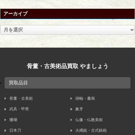
アーカイブ
ア
ー
カ
イ
ブ
骨董・古美術品買取 やましょう
買取品目
骨董・古美術
掛軸・書画
武具・甲冑
象牙
珊瑚
仏像・仏教美術
日本刀
火縄銃・古式銃砲