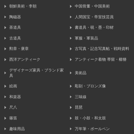
朝鮮美術・李朝
中国骨董・中国美術
陶磁器
人間国宝・帝室技芸員
茶道具
書道具・硯・墨・印材
古道具
軍服・軍装品
勲章・褒章
古写真・記念写真帖・戦時資料
西洋アンティーク
アンティーク着物 帯留・櫛簪
デザイナーズ家具・ブランド家
美術品
具
絵画
彫刻・ブロンズ像
和楽器
三味線
尺八
琵琶
篠笛
鼓・小鼓・和太鼓
趣味用品
万年筆・ボールペン