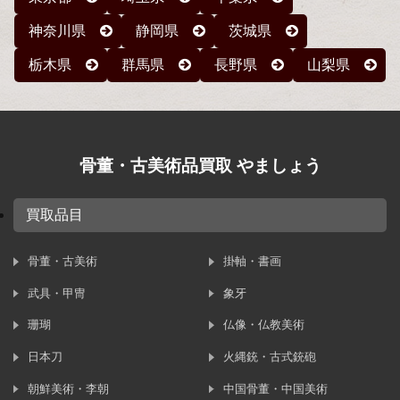
神奈川県
静岡県
茨城県
栃木県
群馬県
長野県
山梨県
骨董・古美術品買取 やましょう
買取品目
骨董・古美術
掛軸・書画
武具・甲冑
象牙
珊瑚
仏像・仏教美術
日本刀
火縄銃・古式銃砲
朝鮮美術・李朝
中国骨董・中国美術