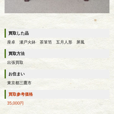
買取した品
座卓 瀬戸火鉢 茶箪笥 五月人形 屏風
買取方法
出張買取
お住まい
東京都三鷹市
買取参考価格
35,000円