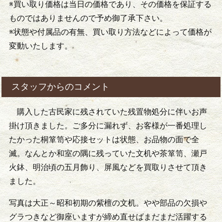
※買い取り価格は当日の価格であり、その価格を保証する
ものではありませんので予め御了承下さい。
※状態や付属品の有無、買い取り方法などによって価格が
変動いたします。
スタッフからのコメント
購入した古民家に残されていた残置物処分に伴いお声
掛け頂きました。ご多分に漏れず、お客様が一番処理し
たかった桐箪笥や応接セットは状態、お品物の面で全
滅。なんとか和室の隅に残っていた文机や茶箪笥、瀬戸
火鉢、明治頃の五月飾り、屏風などを買取りさせて頂き
ました。
写真は大正～昭和初期の紫檀の文机。やや部品の欠損や
グラつきなど御座いますが締め直せばまだまだ活躍する