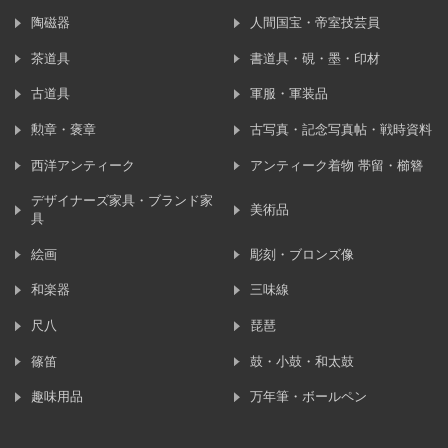
陶磁器
人間国宝・帝室技芸員
茶道具
書道具・硯・墨・印材
古道具
軍服・軍装品
勲章・褒章
古写真・記念写真帖・戦時資料
西洋アンティーク
アンティーク着物 帯留・櫛簪
デザイナーズ家具・ブランド家
美術品
具
絵画
彫刻・ブロンズ像
和楽器
三味線
尺八
琵琶
篠笛
鼓・小鼓・和太鼓
趣味用品
万年筆・ボールペン