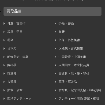
買取品目
骨董・古美術
掛軸・書画
武具・甲冑
象牙
珊瑚
仏像・仏教美術
日本刀
火縄銃・古式銃砲
朝鮮美術・李朝
中国骨董・中国美術
陶磁器
人間国宝・帝室技芸員
茶道具
書道具・硯・墨・印材
古道具
軍服・軍装品
勲章・褒章
古写真・記念写真帖・戦時資料
西洋アンティーク
アンティーク着物 帯留・櫛簪