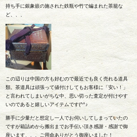
持ち手に銀象嵌の施された鉄瓶や竹で編まれた茶籠な
ど、、、
この辺りは中国の方も好むので最近でも良く売れる道具
類。茶道具は頑張って値付けしてもお客様に「安い！」
と言われてしまいがちな中、思い切った査定が付けやす
いのであると嬉しいアイテムです(^^♪
勝手に少量だと想定し一人でお伺いしてしまっていたの
ですが箱詰めから搬出までお手伝い頂き感謝・感謝で御
座います、、、ご用命ありがとう御座いました！