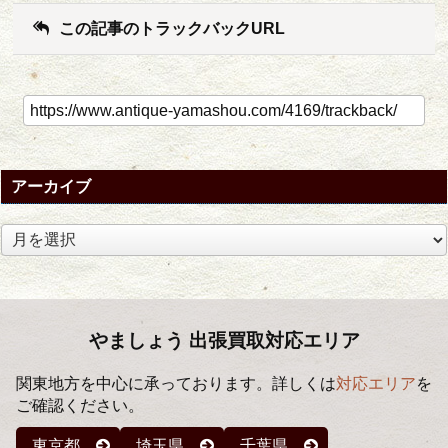
この記事のトラックバックURL
アーカイブ
ア
ー
カ
イ
ブ
やましょう 出張買取対応エリア
関東地方を中心に承っております。詳しくは
対応エリア
を
ご確認ください。
東京都
埼玉県
千葉県