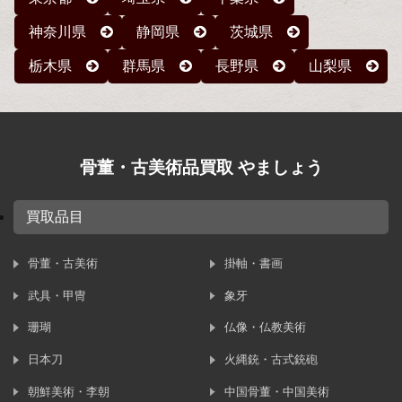
神奈川県
静岡県
茨城県
栃木県
群馬県
長野県
山梨県
骨董・古美術品買取 やましょう
買取品目
骨董・古美術
掛軸・書画
武具・甲冑
象牙
珊瑚
仏像・仏教美術
日本刀
火縄銃・古式銃砲
朝鮮美術・李朝
中国骨董・中国美術