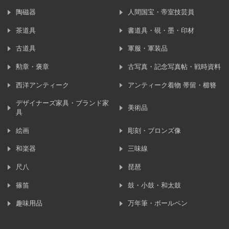
陶磁器
人間国宝・帝室技芸員
茶道具
書道具・硯・墨・印材
古道具
軍服・軍装品
勲章・褒章
古写真・記念写真帖・戦時資料
西洋アンティーク
アンティーク着物 帯留・櫛簪
デザイナーズ家具・ブランド家
美術品
具
絵画
彫刻・ブロンズ像
和楽器
三味線
尺八
琵琶
篠笛
鼓・小鼓・和太鼓
趣味用品
万年筆・ボールペン