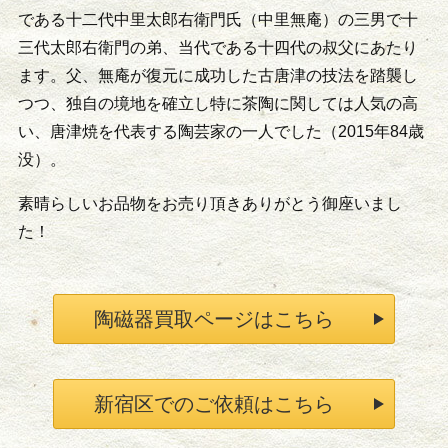
である十二代中里太郎右衛門氏（中里無庵）の三男で十
三代太郎右衛門の弟、当代である十四代の叔父にあたり
ます。父、無庵が復元に成功した古唐津の技法を踏襲し
つつ、独自の境地を確立し特に茶陶に関しては人気の高
い、唐津焼を代表する陶芸家の一人でした（2015年84歳
没）。
素晴らしいお品物をお売り頂きありがとう御座いまし
た！
陶磁器買取ページはこちら
新宿区でのご依頼はこちら