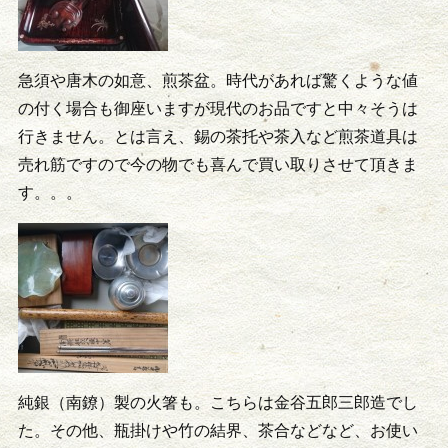
急須や唐木の如意、煎茶盆。時代があれば驚くような値
の付く場合も御座いますが現代のお品ですと中々そうは
行きません。とは言え、錫の茶托や茶入など煎茶道具は
売れ筋ですので今の物でも喜んで買い取りさせて頂きま
す。。。
純銀（南鐐）製の火箸も。こちらは金谷五郎三郎造でし
た。その他、瓶掛けや竹の結界、茶合などなど、お使い