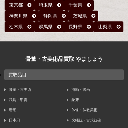
東京都
埼玉県
千葉県
神奈川県
静岡県
茨城県
栃木県
群馬県
長野県
山梨県
骨董・古美術品買取 やましょう
買取品目
骨董・古美術
掛軸・書画
武具・甲冑
象牙
珊瑚
仏像・仏教美術
日本刀
火縄銃・古式銃砲