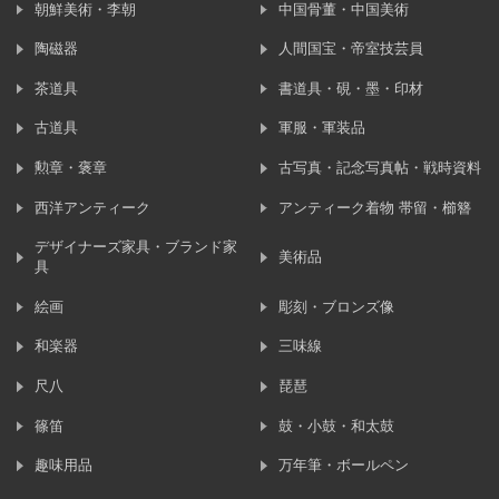
朝鮮美術・李朝
中国骨董・中国美術
陶磁器
人間国宝・帝室技芸員
茶道具
書道具・硯・墨・印材
古道具
軍服・軍装品
勲章・褒章
古写真・記念写真帖・戦時資料
西洋アンティーク
アンティーク着物 帯留・櫛簪
デザイナーズ家具・ブランド家
美術品
具
絵画
彫刻・ブロンズ像
和楽器
三味線
尺八
琵琶
篠笛
鼓・小鼓・和太鼓
趣味用品
万年筆・ボールペン