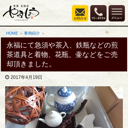
HOME
事例紹介
永福にて急須や茶入、鉄瓶などの煎
茶道具と着物、花瓶、壷などをご売
却頂きました。
2017年4月19日