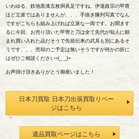
いわゆる、鉄地黒漆五枚胴具足ですね。伊達政宗の甲冑
ほど立派ではありませんが、、、手抜き陳列写真でなん
ですがこちらも組み上げれば立派な一両です。お聞きす
るに今回、お売り頂いた甲冑と刀は全て先代が知人に頼
まれ買い入れた品だそうで先祖伝来の武具も別にあるそ
うです、、、売却のご予定は無いそうですが何かの折に
はぜひご相談ください<(_ _)>
お声掛け頂きありがとう御座いました！
日本刀買取 日本刀出張買取りペー
ジはこちら
遺品買取ページはこちら