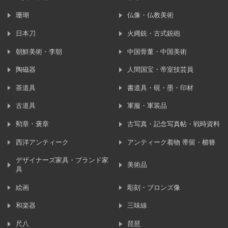
珊瑚
仏像・仏教美術
日本刀
火縄銃・古式銃砲
朝鮮美術・李朝
中国骨董・中国美術
陶磁器
人間国宝・帝室技芸員
茶道具
書道具・硯・墨・印材
古道具
軍服・軍装品
勲章・褒章
古写真・記念写真帖・戦時資料
西洋アンティーク
アンティーク着物 帯留・櫛簪
デザイナーズ家具・ブランド家
美術品
具
絵画
彫刻・ブロンズ像
和楽器
三味線
尺八
琵琶