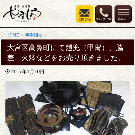
HOME
事例紹介
大宮区高鼻町にて鎧兜（甲冑）、脇
差、火鉢などをお売り頂きました。
2017年1月10日