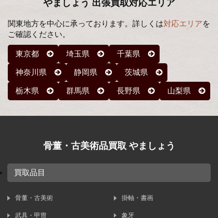
やましょう 出張買取対応エリア
関東地方を中心に承っております。詳しくは
対応エリア
を
ご確認ください。
東京都
埼玉県
千葉県
神奈川県
静岡県
茨城県
栃木県
群馬県
長野県
山梨県
骨董・古美術品買取 やましょう
買取品目
骨董・古美術
掛軸・書画
武具・甲冑
象牙