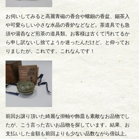
お伺いしてみると高麗青磁の香合や螺鈿の香盆、錫茶入
や可愛らしい小さな水晶の香炉などなど。茶道具でも急
須や湯呑など煎茶の道具類。お客様は古くて汚れてるか
ら申し訳ないし捨てようか迷ったんだけど、と仰ってお
りましたが、これです。これなんです！
前回お譲り頂いた綺麗な掛軸や飾皿も素敵なお品物でし
たが、こう言った古いお品物を探しています。結果、お
支払いした金額も前回よりも少ない品数ながら倍以上。