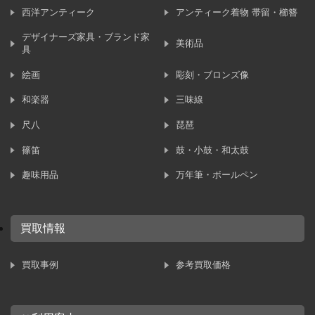
西洋アンティーク
アンティーク着物 帯留・櫛簪
デザイナーズ家具・ブランド家
美術品
具
絵画
彫刻・ブロンズ像
和楽器
三味線
尺八
琵琶
篠笛
鼓・小鼓・和太鼓
趣味用品
万年筆・ボールペン
買取情報
買取事例
参考買取価格