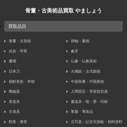
骨董・古美術品買取 やましょう
買取品目
骨董・古美術
掛軸・書画
武具・甲冑
象牙
珊瑚
仏像・仏教美術
日本刀
火縄銃・古式銃砲
朝鮮美術・李朝
中国骨董・中国美術
陶磁器
人間国宝・帝室技芸員
茶道具
書道具・硯・墨・印材
古道具
軍服・軍装品
勲章・褒章
古写真・記念写真帖・戦時資料