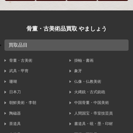
骨董・古美術品買取 やましょう
買取品目
骨董・古美術
掛軸・書画
武具・甲冑
象牙
珊瑚
仏像・仏教美術
日本刀
火縄銃・古式銃砲
朝鮮美術・李朝
中国骨董・中国美術
陶磁器
人間国宝・帝室技芸員
茶道具
書道具・硯・墨・印材