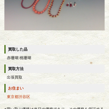
買取した品
赤珊瑚 桃珊瑚
買取方法
出張買取
お住まい
東京都渋谷区