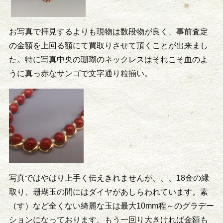
お写真で拝見するよりも現物は数段物が良く、事前査定
の金額を上回る額にて買取りさせて頂くことが出来まし
た。特に写真中央の珊瑚のネックレスはそれこそ血のよ
うに真っ赤なサンゴで文字通り粒揃い。
写真ではやはり上手く伝えきれませんが、、、18金の縁
取り、珊瑚玉の間にはダイヤがあしらわれています。素
（す）など全くない綺麗な玉は最大10mm程～のグラデー
ションになっております。もう一回り大きければ金額も