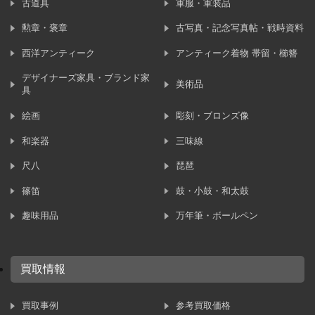
古道具
軍服・軍装品
勲章・褒章
古写真・記念写真帖・戦時資料
西洋アンティーク
アンティーク着物 帯留・櫛簪
デザイナーズ家具・ブランド家
美術品
具
絵画
彫刻・ブロンズ像
和楽器
三味線
尺八
琵琶
篠笛
鼓・小鼓・和太鼓
趣味用品
万年筆・ボールペン
買取情報
買取事例
参考買取価格