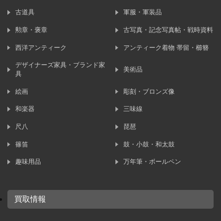
古道具
軍服・軍装品
勲章・褒章
古写真・記念写真帖・戦時資料
西洋アンティーク
アンティーク着物 帯留・櫛簪
デザイナーズ家具・ブランド家
美術品
具
絵画
彫刻・ブロンズ像
和楽器
三味線
尺八
琵琶
篠笛
鼓・小鼓・和太鼓
趣味用品
万年筆・ボールペン
買取情報