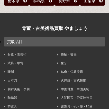
栃木県
群馬県
長野県
山梨県
骨董・古美術品買取 やましょう
買取品目
骨董・古美術
掛軸・書画
武具・甲冑
象牙
珊瑚
仏像・仏教美術
日本刀
火縄銃・古式銃砲
朝鮮美術・李朝
中国骨董・中国美術
陶磁器
人間国宝・帝室技芸員
茶道具
書道具・硯・墨・印材