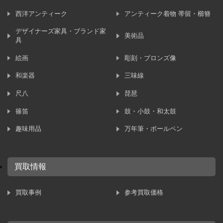
西洋アンティーク
アンティーク着物 帯留・櫛簪
デザイナーズ家具・ブランド家
美術品
具
絵画
彫刻・ブロンズ像
和楽器
三味線
尺八
琵琶
篠笛
鼓・小鼓・和太鼓
趣味用品
万年筆・ボールペン
買取情報
買取事例
参考買取価格