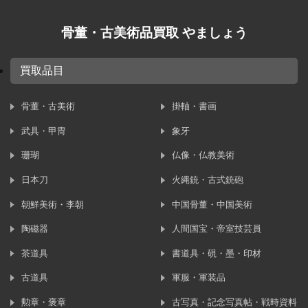
骨董・古美術品買取 やましょう
買取品目
骨董・古美術
掛軸・書画
武具・甲冑
象牙
珊瑚
仏像・仏教美術
日本刀
火縄銃・古式銃砲
朝鮮美術・李朝
中国骨董・中国美術
陶磁器
人間国宝・帝室技芸員
茶道具
書道具・硯・墨・印材
古道具
軍服・軍装品
勲章・褒章
古写真・記念写真帖・戦時資料