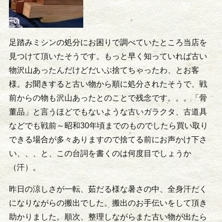
足踏みミシンの処分にお困りで調べていたところ当店を
見つけて頂いたそうです。もっと早く知っていれば古い
物沢山あったんだけどだいぶ捨てちゃったわ、とお客
様。お聞きすると古い物から順に処分されたそうで、戦
前からの物も沢山あったとのことで残念です。。。「骨
董品」と言うほどでもないような古いガラクタ、古道具
などでも戦前～昭和30年頃までのものでしたら買い取り
できる場合が多々ありますので捨てる前にお声かけ下さ
い、、、と、この台詞を書くのは何度目でしょうか
（汗）。
昨日の涼しさが一転、茹だる様な暑さの中、全身汗だく
になりながらの搬出でした。搬出のお手伝いをして頂き
助かりました。順次、整理しながらまた古い物が出たら