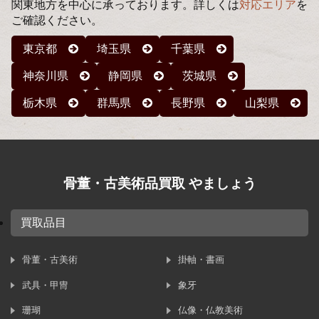
関東地方を中心に承っております。詳しくは
対応エリア
を
ご確認ください。
東京都
埼玉県
千葉県
神奈川県
静岡県
茨城県
栃木県
群馬県
長野県
山梨県
骨董・古美術品買取 やましょう
買取品目
骨董・古美術
掛軸・書画
武具・甲冑
象牙
珊瑚
仏像・仏教美術