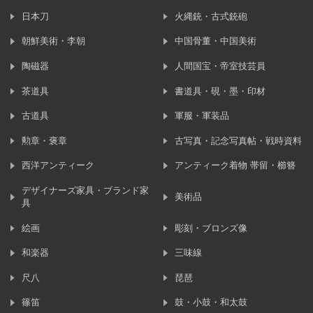
日本刀
火縄銃・古式銃砲
朝鮮美術・李朝
中国骨董・中国美術
陶磁器
人間国宝・帝室技芸員
茶道具
書道具・硯・墨・印材
古道具
軍服・軍装品
勲章・褒章
古写真・記念写真帖・戦時資料
西洋アンティーク
アンティーク着物 帯留・櫛簪
デザイナーズ家具・ブランド家
美術品
具
絵画
彫刻・ブロンズ像
和楽器
三味線
尺八
琵琶
篠笛
鼓・小鼓・和太鼓