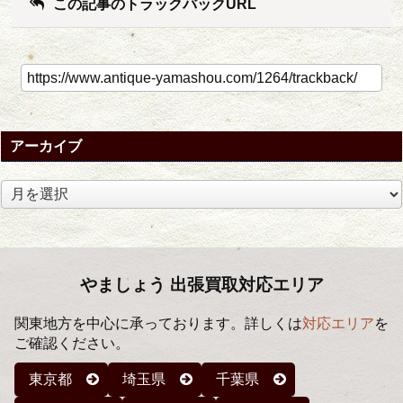
この記事のトラックバックURL
アーカイブ
ア
ー
カ
イ
ブ
やましょう 出張買取対応エリア
関東地方を中心に承っております。詳しくは
対応エリア
を
ご確認ください。
東京都
埼玉県
千葉県