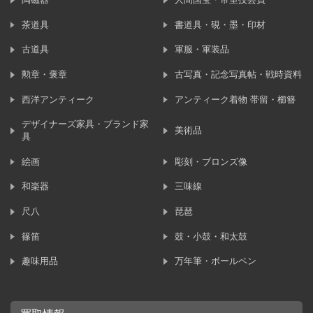
茶道具
書道具・硯・墨・印材
古道具
軍服・軍装品
勲章・褒章
古写真・記念写真帖・戦時資料
西洋アンティーク
アンティーク着物 帯留・櫛簪
デザイナーズ家具・ブランド家
美術品
具
絵画
彫刻・ブロンズ像
和楽器
三味線
尺八
琵琶
篠笛
鼓・小鼓・和太鼓
趣味用品
万年筆・ボールペン