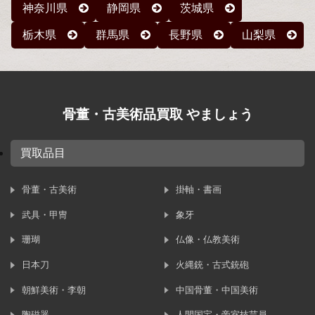
神奈川県
静岡県
茨城県
栃木県
群馬県
長野県
山梨県
骨董・古美術品買取 やましょう
買取品目
骨董・古美術
掛軸・書画
武具・甲冑
象牙
珊瑚
仏像・仏教美術
日本刀
火縄銃・古式銃砲
朝鮮美術・李朝
中国骨董・中国美術
陶磁器
人間国宝・帝室技芸員